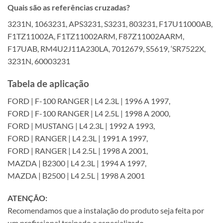
Quais são as referências cruzadas?
3231N, 1063231, APS3231, S3231, 803231, F17U11000AB,
F1TZ11002A, F1TZ11002ARM, F87Z11002AARM,
F17UAB, RM4U2J11A230LA, 7012679, S5619, ‘SR7522X,
3231N, 60003231
Tabela de aplicação
FORD | F-100 RANGER | L4 2.3L | 1996 A 1997,
FORD | F-100 RANGER | L4 2.5L | 1998 A 2000,
FORD | MUSTANG | L4 2.3L | 1992 A 1993,
FORD | RANGER | L4 2.3L | 1991 A 1997,
FORD | RANGER | L4 2.5L | 1998 A 2001,
MAZDA | B2300 | L4 2.3L | 1994 A 1997,
MAZDA | B2500 | L4 2.5L | 1998 A 2001
ATENÇÃO:
Recomendamos que a instalação do produto seja feita por
um profissional treinado e especializado.