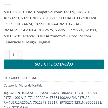
6000.3231-COM. Compatível com: 3231N, 1063231,
APS3231, S3231, 803231, F17U11000AB, F1TZ11002A,
F1TZ11002ARM, F87Z11002AARM, F17UAB,
RM4U2J11A230LA, 7012679, S5619, ‘SR7522X, 3231N,
60003231 . Marca: COM Automotive – Produto com
Qualidade e Design Original.
Motor de Partida 12V 10T compatível 1063231 para Ranger Mustan
SOLICITE COTAÇÃO
SKU:
6000.3231-COM
Categoria:
Motor de Partida
Tag:
3231N, 1063231, APS3231, S3231, 803231, F17U11000AB,
F1TZ11002A, F1TZ11002ARM, F87Z11002AARM, F17UAB,
RM4U2J11A230LA, 7012679, S5619, 'SR7522X, 3231N, 60003231,
6000.3231-COM