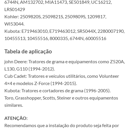
6744N, AM132702, MIA11473, SE501849, UC16212,
LRS01429
Kohler: 2509820S, 2509821S, 2509809S, 1209817,
WI53044.
Kubota: E719463010, E719463012, SR5044X, 2280007190,
10455513, 10455516, 8000335, 6744N, 60005516
Tabela de aplicação
john Deere: Tratores de grama e equipamentos como Z520A,
L130, G110 (1994-2012).
Cub Cadet: Tratores e veículos utilitários, como Volunteer
4×4 e modelos Z-Force (1994-2015).
Kubota: Tratores e cortadores de grama (1996-2005).
Toro, Grasshopper, Scotts, Steiner e outros equipamentos
similares.
ATENÇÃO:
Recomendamos que a instalação do produto seja feita por