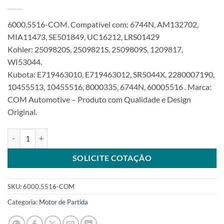
6000.5516-COM. Compatível com: 6744N, AM132702,
MIA11473, SE501849, UC16212, LRS01429
Kohler: 2509820S, 2509821S, 2509809S, 1209817,
WI53044.
Kubota: E719463010, E719463012, SR5044X, 2280007190,
10455513, 10455516, 8000335, 6744N, 60005516 . Marca:
COM Automotive – Produto com Qualidade e Design
Original.
Motor de Partida 12V 10T 0.8Kw compatível com 10455516 para Ta
SOLICITE COTAÇÃO
SKU:
6000.5516-COM
Categoria:
Motor de Partida