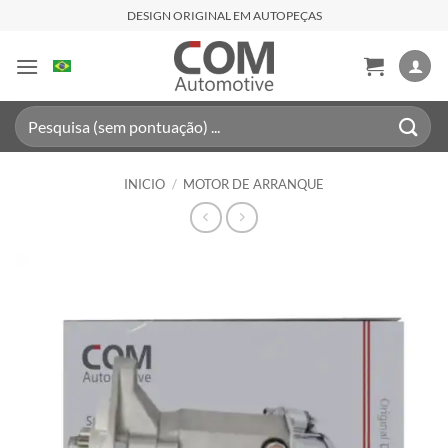
Saltar
DESIGN ORIGINAL EM AUTOPEÇAS
al
contenido
Buscar
por:
INICIO
/
MOTOR DE ARRANQUE