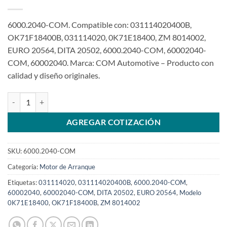
6000.2040-COM. Compatible con: 031114020400B,
OK71F18400B, 031114020, 0K71E18400, ZM 8014002,
EURO 20564, DITA 20502, 6000.2040-COM, 60002040-
COM, 60002040. Marca: COM Automotive – Producto con
calidad y diseño originales.
Motor de arranque 12V 11T 2kw 031114020 compatible para Kia Be
AGREGAR COTIZACIÓN
SKU:
6000.2040-COM
Categoría:
Motor de Arranque
Etiquetas:
031114020
,
031114020400B
,
6000.2040-COM
,
60002040
,
60002040-COM
,
DITA 20502
,
EURO 20564
,
Modelo
0K71E18400
,
OK71F18400B
,
ZM 8014002