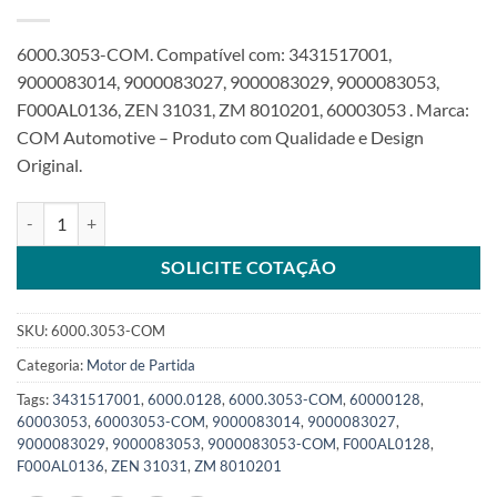
6000.3053-COM. Compatível com: 3431517001,
9000083014, 9000083027, 9000083029, 9000083053,
F000AL0136, ZEN 31031, ZM 8010201, 60003053 . Marca:
COM Automotive – Produto com Qualidade e Design
Original.
Motor de partida JF 12V 9T compatível 9000083053 para MB 1013 
SOLICITE COTAÇÃO
SKU:
6000.3053-COM
Categoria:
Motor de Partida
Tags:
3431517001
,
6000.0128
,
6000.3053-COM
,
60000128
,
60003053
,
60003053-COM
,
9000083014
,
9000083027
,
9000083029
,
9000083053
,
9000083053-COM
,
F000AL0128
,
F000AL0136
,
ZEN 31031
,
ZM 8010201