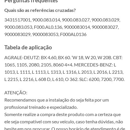
Perguntas frequentes
Quais são as referências cruzadas?
3431517001, 9000.083.014, 9000.083.027, 9000.083.029,
9000.083.053, F000.AL0.136, 9000083014, 9000083027,
9000083029, 9000083053, F000AL0136
Tabela de aplicação
AGRALE-DEUTZ: BX 4.60, BX 60. ‘W 18, W 20, W 20B. CBT:
1065, 1105, 2080, 2105, 8060 4×4. MERCEDES-BENZ: L
1013, L 1111, L 1113, L 1313, L 1316, L 2013, L 2016, L 2213,
L 2215, L 2216, L 608 D, L 610, O 362. SLC: 6200, 7200, 7700.
ATENÇÃO:
Recomendamos que a instalação do seja feita por um
profissional treinado e especializado.
Somente realize a compra deste produto com a certeza que
ele seja compatível com seu veiculo, caso tenha dúvidas, não
hesite em nos procurar. O nosso horário de atendimento é de