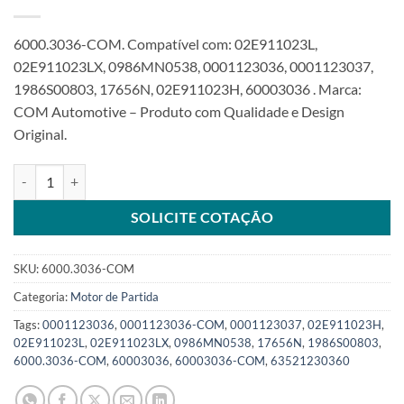
6000.3036-COM. Compatível com: 02E911023L,
02E911023LX, 0986MN0538, 0001123036, 0001123037,
1986S00803, 17656N, 02E911023H, 60003036 . Marca:
COM Automotive – Produto com Qualidade e Design
Original.
Motor de Partida 12V 10T compatível 0986MN0538 para VW Sciroc
SOLICITE COTAÇÃO
SKU:
6000.3036-COM
Categoria:
Motor de Partida
Tags:
0001123036
,
0001123036-COM
,
0001123037
,
02E911023H
,
02E911023L
,
02E911023LX
,
0986MN0538
,
17656N
,
1986S00803
,
6000.3036-COM
,
60003036
,
60003036-COM
,
63521230360