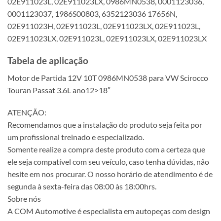
02E911023L, 02E911023LX, 0986MN0538, 0001123036,
0001123037, 1986S00803, 6352123036 17656N,
02E911023H, 02E911023L, 02E911023LX, 02E911023L,
02E911023LX, 02E911023L, 02E911023LX, 02E911023LX
Tabela de aplicação
Motor de Partida 12V 10T 0986MN0538 para VW Scirocco
Touran Passat 3.6L ano12>18″
ATENÇÃO:
Recomendamos que a instalação do produto seja feita por
um profissional treinado e especializado.
Somente realize a compra deste produto com a certeza que
ele seja compatível com seu veículo, caso tenha dúvidas, não
hesite em nos procurar. O nosso horário de atendimento é de
segunda à sexta-feira das 08:00 às 18:00hrs.
Sobre nós
A COM Automotive é especialista em autopeças com design