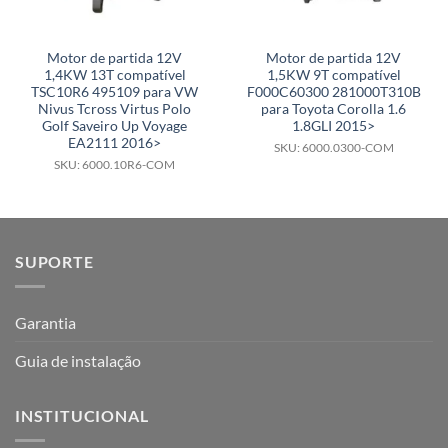
Motor de partida 12V
Motor de partida 12V
1,4KW 13T compatível
1,5KW 9T compatível
TSC10R6 495109 para VW
F000C60300 281000T310B
Nivus Tcross Virtus Polo
para Toyota Corolla 1.6
Golf Saveiro Up Voyage
1.8GLI 2015>
EA2111 2016>
SKU: 6000.0300-COM
SKU: 6000.10R6-COM
SUPORTE
Garantia
Guia de instalação
INSTITUCIONAL