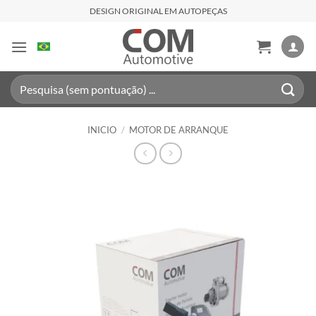
Saltar
DESIGN ORIGINAL EM AUTOPEÇAS
al
contenido
Buscar
por:
INICIO
/
MOTOR DE ARRANQUE