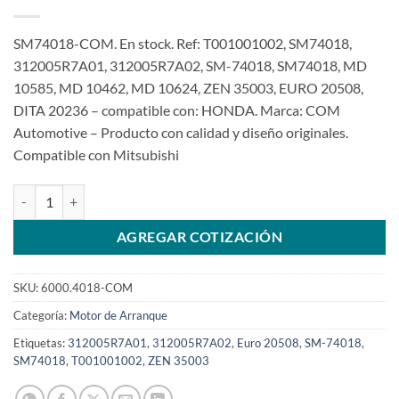
SM74018-COM. En stock. Ref: T001001002, SM74018,
312005R7A01, 312005R7A02, SM-74018, SM74018, MD
10585, MD 10462, MD 10624, ZEN 35003, EURO 20508,
DITA 20236 – compatible con: HONDA. Marca: COM
Automotive – Producto con calidad y diseño originales.
Compatible con Mitsubishi
Motor de arranque 12V 13D SM74018 312005R7A01 para Honda FIT
AGREGAR COTIZACIÓN
SKU:
6000.4018-COM
Categoría:
Motor de Arranque
Etiquetas:
312005R7A01
,
312005R7A02
,
Euro 20508
,
SM-74018
,
SM74018
,
T001001002
,
ZEN 35003