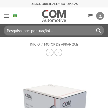
Saltar
DESIGN ORIGINAL EM AUTOPEÇAS
al
contenido
Buscar
por:
INICIO
/
MOTOR DE ARRANQUE