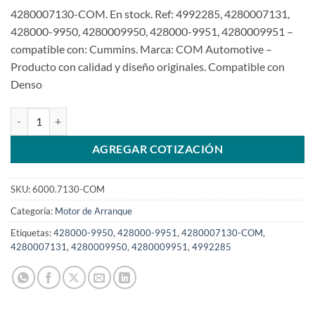
4280007130-COM. En stock. Ref: 4992285, 4280007131,
428000-9950, 4280009950, 428000-9951, 4280009951 –
compatible con: Cummins. Marca: COM Automotive –
Producto con calidad y diseño originales. Compatible con
Denso
Motor de arranque 12V 10D 4280007130 Cummins ISC ISL QSBSKU:
AGREGAR COTIZACIÓN
SKU:
6000.7130-COM
Categoría:
Motor de Arranque
Etiquetas:
428000-9950
,
428000-9951
,
4280007130-COM
,
4280007131
,
4280009950
,
4280009951
,
4992285