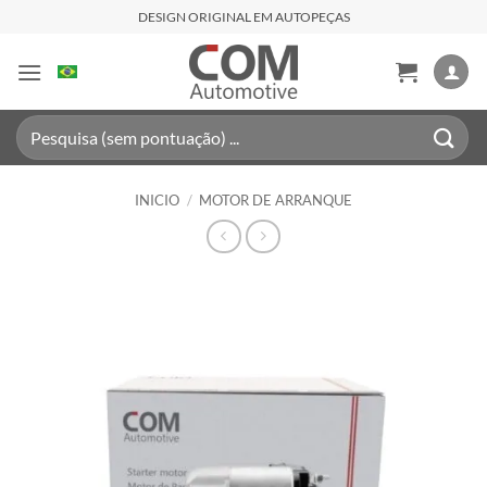
Saltar
DESIGN ORIGINAL EM AUTOPEÇAS
al
contenido
Buscar
por:
INICIO
/
MOTOR DE ARRANQUE