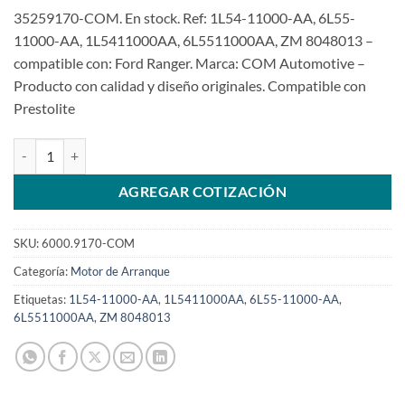
35259170-COM. En stock. Ref: 1L54-11000-AA, 6L55-
11000-AA, 1L5411000AA, 6L5511000AA, ZM 8048013 –
compatible con: Ford Ranger. Marca: COM Automotive –
Producto con calidad y diseño originales. Compatible con
Prestolite
Marcha 12V 3KW 9D M93R 35259170 para Ford Ranger 3.0L Diesel
AGREGAR COTIZACIÓN
SKU:
6000.9170-COM
Categoría:
Motor de Arranque
Etiquetas:
1L54-11000-AA
,
1L5411000AA
,
6L55-11000-AA
,
6L5511000AA
,
ZM 8048013