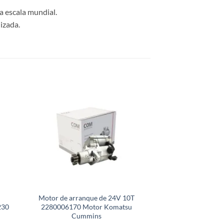
a escala mundial.
izada.
Motor de arranque de 24V 10T
Motor de arra
230
2280006170 Motor Komatsu
0001251515 para 
Cummins
Axo