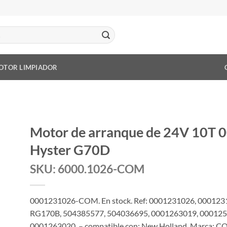
OTOR LIMPIADOR
Motor de arranque de 24V 10T
Hyster G70D
SKU: 6000.1026-COM
0001231026-COM. En stock. Ref: 0001231026, 000123
RG170B, 504385577, 504036695, 0001263019, 000125
0001263020, – compatible con: New Holland. Marca: CO