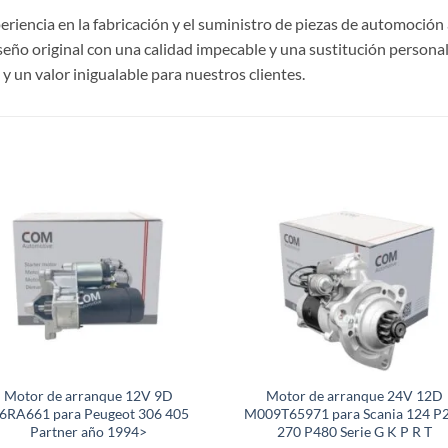
riencia en la fabricación y el suministro de piezas de automoción 
ño original con una calidad impecable y una sustitución personal
 un valor inigualable para nuestros clientes.
S
Motor de arranque 12V 9D
Motor de arranque 24V 12D
6RA661 para Peugeot 306 405
M009T65971 para Scania 124 P
Partner año 1994>
270 P480 Serie G K P R T