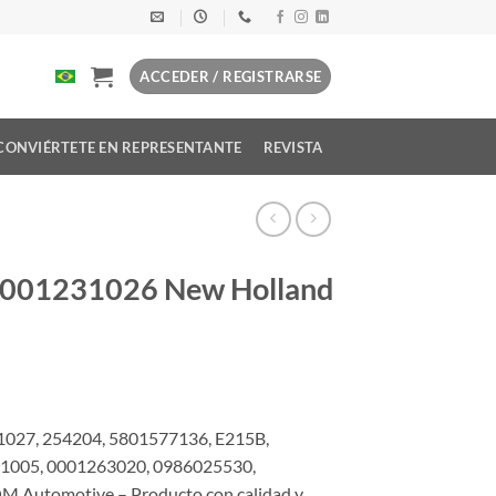
ACCEDER / REGISTRARSE
CONVIÉRTETE EN REPRESENTANTE
REVISTA
 0001231026 New Holland
1027, 254204, 5801577136, E215B,
1005, 0001263020, 0986025530,
M Automotive – Producto con calidad y