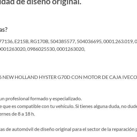
d de diseño original.
as?
136, E215B, RG170B, 504385577, 504036695, 0001.263.019, 00
 0001263020, 0986025530, 0001263020,
31026 NEW HOLLAND HYSTER G70D CON MOTOR DE CAJA IVEC
un profesional formado y especializado.
e que es compatible con tu vehículo. Si tienes alguna duda, no du
ernes de 8 a 18 h.
de automóvil de diseño original para el sector de la reparación p