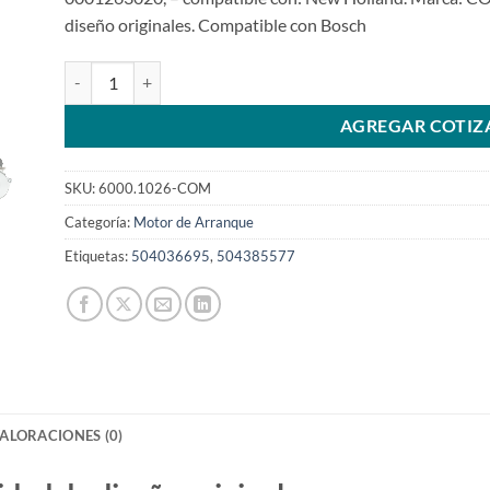
diseño originales. Compatible con Bosch
Motor de arranque de 24V 10T 0001231026 New Holland Hy
AGREGAR COTIZ
SKU:
6000.1026-COM
Categoría:
Motor de Arranque
Etiquetas:
504036695
,
504385577
ALORACIONES (0)