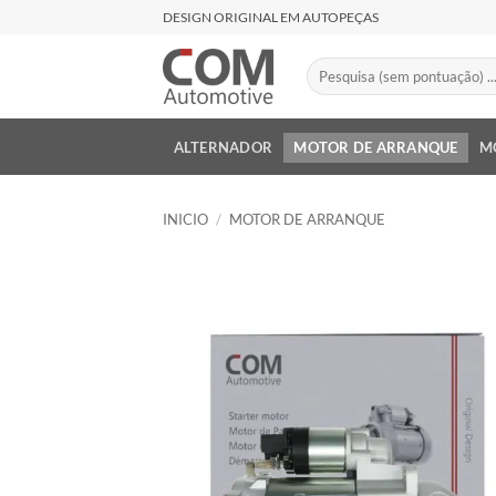
Saltar
DESIGN ORIGINAL EM AUTOPEÇAS
al
contenido
Buscar
por:
ALTERNADOR
MOTOR DE ARRANQUE
M
INICIO
/
MOTOR DE ARRANQUE