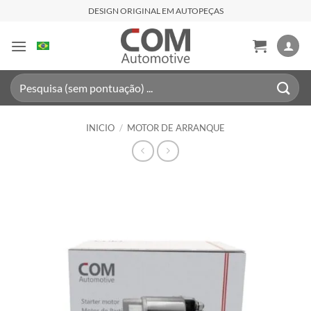
Saltar
DESIGN ORIGINAL EM AUTOPEÇAS
al
contenido
Buscar
por:
INICIO
/
MOTOR DE ARRANQUE