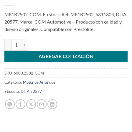
M81R2502-COM. En stock. Ref: M81R2502, 5311304, DITA
20577. Marca: COM Automotive – Producto con calidad y
diseño originales. Compatible con Prestolite
Motor de arranque 12V 10D M81R2502 Cummins ISF 2.8L FOTTON Ge
AGREGAR COTIZACIÓN
SKU:
6000.2502-COM
Categoría:
Motor de Arranque
Etiqueta:
DITA 20577