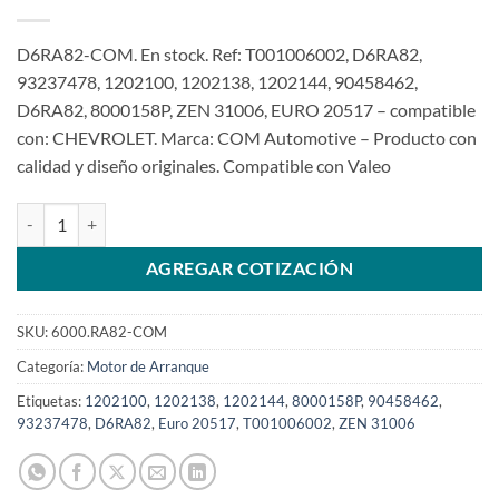
D6RA82-COM. En stock. Ref: T001006002, D6RA82,
93237478, 1202100, 1202138, 1202144, 90458462,
D6RA82, 8000158P, ZEN 31006, EURO 20517 – compatible
con: CHEVROLET. Marca: COM Automotive – Producto con
calidad y diseño originales. Compatible con Valeo
Motor de arranque de 12V 9D D6RA82 93237478 para Astra Vectra 1
AGREGAR COTIZACIÓN
SKU:
6000.RA82-COM
Categoría:
Motor de Arranque
Etiquetas:
1202100
,
1202138
,
1202144
,
8000158P
,
90458462
,
93237478
,
D6RA82
,
Euro 20517
,
T001006002
,
ZEN 31006