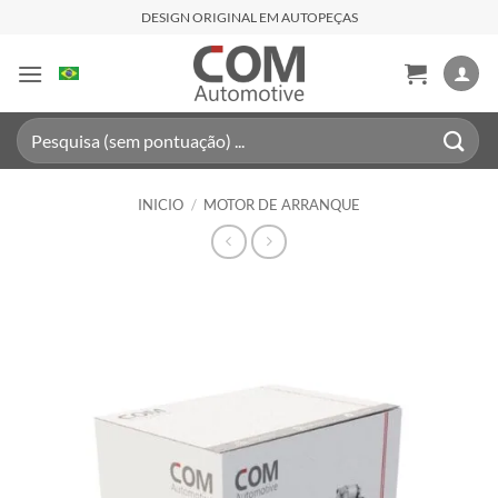
Saltar
DESIGN ORIGINAL EM AUTOPEÇAS
al
contenido
Buscar
por:
INICIO
/
MOTOR DE ARRANQUE