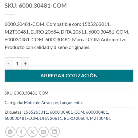
SKU: 6000.30481-COM
6000.30481-COM. Compatible con: 1585263011,
M2T30481, EURO 20684, DITA 20611, 6000.30481-COM,
600030481-COM, 600030481. Marca: COM Automotive –
Producto con calidad y diseño originales.
Motor de arranque de 12V 9T 0.8Kw compatible con M2T30481 para t
AGREGAR COTIZACIÓN
SKU:
6000.30481-COM
Categoría:
Motor de Arranque
,
Lançamentos
Etiquetas:
1585263011
,
6000.30481-COM
,
600030481
,
600030481-COM
,
DITA 20611
,
EURO 20684
,
M2T30481