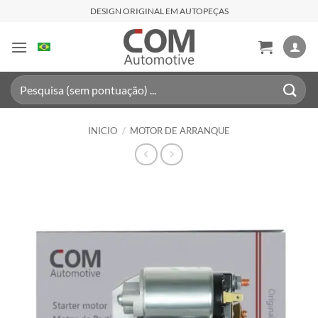
Saltar
DESIGN ORIGINAL EM AUTOPEÇAS
al
contenido
Buscar
por:
INICIO
/
MOTOR DE ARRANQUE