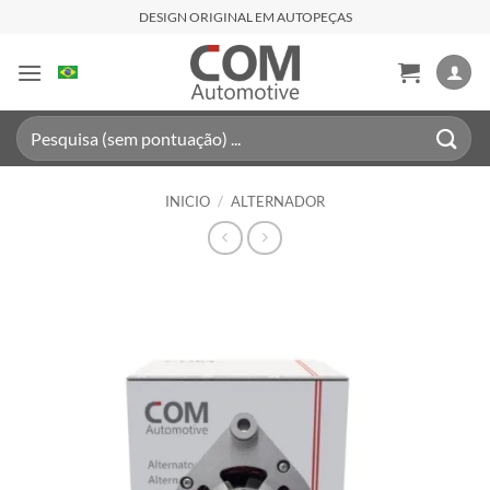
Saltar
DESIGN ORIGINAL EM AUTOPEÇAS
al
contenido
Buscar
por:
INICIO
/
ALTERNADOR