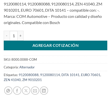
9120080114, 9120080088, 9120080114, ZEN 41040, ZM
9010201, EURO 70601, DITA 10141 – compatible con: -.
Marca: COM Automotive – Producto con calidad y diseño
originales. Compatible con Bosch
Alternador 24V 45A 9120080088 K1SKU: 8000.0088-COM cantidad
AGREGAR COTIZACIÓN
SKU:
8000.0088-COM
Categoría:
Alternador
Etiquetas:
9120080088
,
9120080114
,
DITA 10141
,
EURO 70601
,
ZEN 41040
,
ZM 9010201