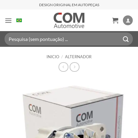
Saltar
DESIGN ORIGINAL EM AUTOPEÇAS
al
contenido
Buscar
por:
INICIO
/
ALTERNADOR