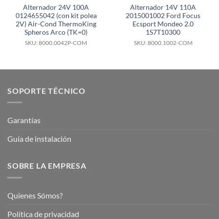
Alternador 24V 100A
Alternador 14V 110A
0124655042 (con kit polea
2015001002 Ford Focus
2V) Air-Cond ThermoKing
Ecsport Mondeo 2.0
Spheros Arco (TK=0)
1S7T10300
SKU: 8000.0042P-COM
SKU: 8000.1002-COM
SOPORTE TÉCNICO
Garantías
Guía de instalación
SOBRE LA EMPRESA
Quienes Sómos?
Política de privacidad