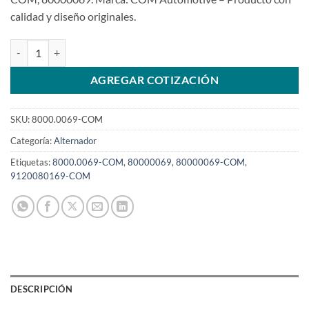
calidad y diseño originales.
Alternador 12V 65A compatible con com 9120080169 para Kadett 
AGREGAR COTIZACIÓN
SKU:
8000.0069-COM
Categoría:
Alternador
Etiquetas:
8000.0069-COM
,
80000069
,
80000069-COM
,
9120080169-COM
DESCRIPCIÓN