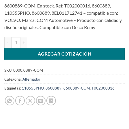
8600889-COM. En stock. Ref: T002000016, 8600889,
110555PHO, 8600889, 8EL011712741 – compatible con:
VOLVO. Marca: COM Automotive – Producto con calidad y
diseño originales. Compatible con Delco Remy
Alternador 12V 160A 8600889 110555PHO para Volvo VM VHDSKU:
AGREGAR COTIZACIÓN
SKU:
8000.0889-COM
Categoría:
Alternador
Etiquetas:
110555PHO
,
8600889
,
8600889-COM
,
T002000016