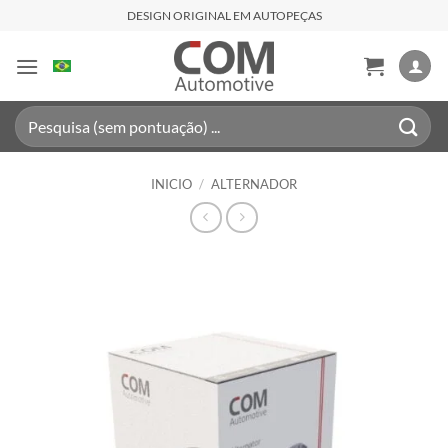
Saltar
DESIGN ORIGINAL EM AUTOPEÇAS
al
contenido
Buscar
por:
INICIO
/
ALTERNADOR