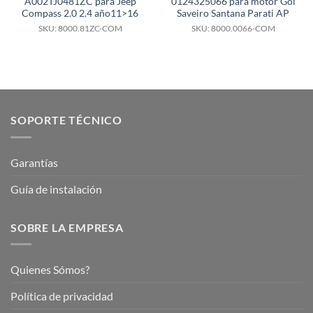
A002TJ0481ZC para Jeep
0124325066 para motor Gol
Compass 2.0 2.4 año11>16
Saveiro Santana Parati AP
SKU: 8000.81ZC-COM
SKU: 8000.0066-COM
SOPORTE TÉCNICO
Garantías
Guía de instalación
SOBRE LA EMPRESA
Quienes Sómos?
Política de privacidad