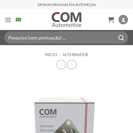
Saltar
DESIGN ORIGINAL EM AUTOPEÇAS
al
contenido
Buscar
por:
INICIO
/
ALTERNADOR