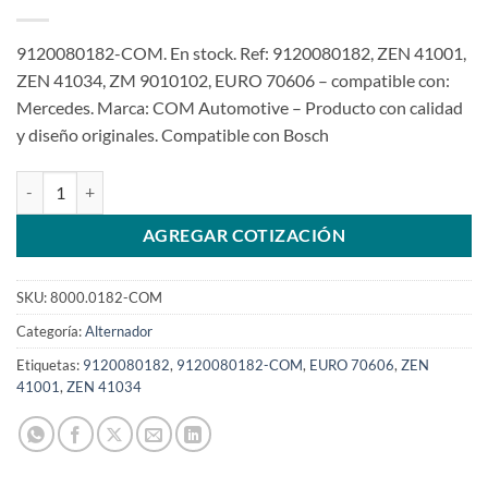
9120080182-COM. En stock. Ref: 9120080182, ZEN 41001,
ZEN 41034, ZM 9010102, EURO 70606 – compatible con:
Mercedes. Marca: COM Automotive – Producto con calidad
y diseño originales. Compatible con Bosch
Alternador 12V 55A 9120080182 Rodamiento reforzado MB con dob
AGREGAR COTIZACIÓN
SKU:
8000.0182-COM
Categoría:
Alternador
Etiquetas:
9120080182
,
9120080182-COM
,
EURO 70606
,
ZEN
41001
,
ZEN 41034