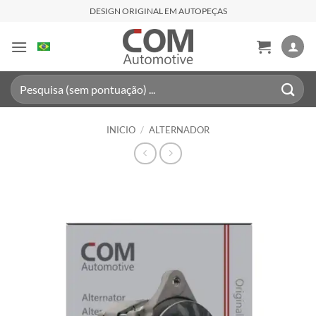
Saltar
DESIGN ORIGINAL EM AUTOPEÇAS
al
contenido
Buscar
por:
INICIO
/
ALTERNADOR