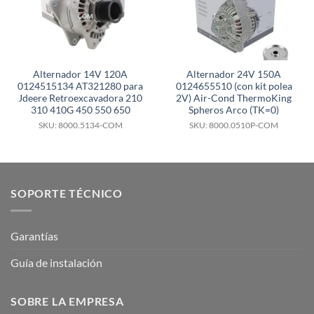
Alternador 14V 120A
Alternador 24V 150A
0124515134 AT321280 para
0124655510 (con kit polea
Jdeere Retroexcavadora 210
2V) Air-Cond ThermoKing
310 410G 450 550 650
Spheros Arco (TK=0)
SKU: 8000.5134-COM
SKU: 8000.0510P-COM
SOPORTE TÉCNICO
Garantías
Guía de instalación
SOBRE LA EMPRESA