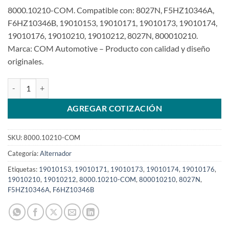
8000.10210-COM. Compatible con: 8027N, F5HZ10346A,
F6HZ10346B, 19010153, 19010171, 19010173, 19010174,
19010176, 19010210, 19010212, 8027N, 800010210.
Marca: COM Automotive – Producto con calidad y diseño
originales.
Alternador 12V 130A 21SI compatible con 19010210 para varios ve
AGREGAR COTIZACIÓN
SKU:
8000.10210-COM
Categoría:
Alternador
Etiquetas:
19010153
,
19010171
,
19010173
,
19010174
,
19010176
,
19010210
,
19010212
,
8000.10210-COM
,
800010210
,
8027N
,
F5HZ10346A
,
F6HZ10346B