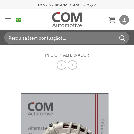
Saltar
DESIGN ORIGINAL EM AUTOPEÇAS
al
contenido
Buscar
por:
INICIO
/
ALTERNADOR