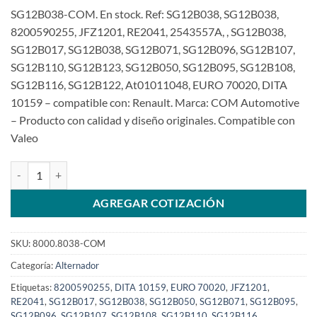
SG12B038-COM. En stock. Ref: SG12B038, SG12B038,
8200590255, JFZ1201, RE2041, 2543557A, , SG12B038,
SG12B017, SG12B038, SG12B071, SG12B096, SG12B107,
SG12B110, SG12B123, SG12B050, SG12B095, SG12B108,
SG12B116, SG12B122, At01011048, EURO 70020, DITA
10159 – compatible con: Renault. Marca: COM Automotive
– Producto con calidad y diseño originales. Compatible con
Valeo
Alternador 12V 120A SG12B038 para Renault Master 2.5 año2000>
AGREGAR COTIZACIÓN
SKU:
8000.8038-COM
Categoría:
Alternador
Etiquetas:
8200590255
,
DITA 10159
,
EURO 70020
,
JFZ1201
,
RE2041
,
SG12B017
,
SG12B038
,
SG12B050
,
SG12B071
,
SG12B095
,
SG12B096
,
SG12B107
,
SG12B108
,
SG12B110
,
SG12B116
,