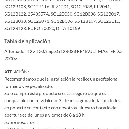
SG12B108, SG12B116, JFZ1201, SG12B038, RE2041,
SG12B122, 2543557A, SG12B050, SG12B038, SG12B017,
SG12B038, SG12B071, SG12B096, SG12B107, SG12B110,
SG12B123, EURO 70020, DITA 10159
Tabla de aplicación
Alternador 12V 120Amp SG12B038 RENAULT MASTER 2.5
2000>
ATENCIÓN:
Recomendamos que la instalación la realice un profesional
formado y especializado.
Sólo compra este producto si estás seguro de que es
compatible con tu vehículo. Si tienes alguna duda, no dudes
en ponerte en contacto con nosotros. Nuestro horario de
apertura es de lunes a viernes de 8 a 18 h.
Sobre nosotros