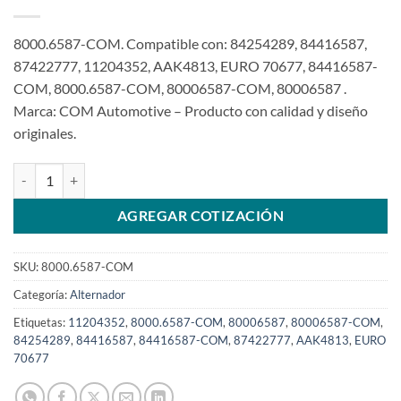
8000.6587-COM. Compatible con: 84254289, 84416587,
87422777, 11204352, AAK4813, EURO 70677, 84416587-
COM, 8000.6587-COM, 80006587-COM, 80006587 .
Marca: COM Automotive – Producto con calidad y diseño
originales.
Alternador 12V 120A compatible con 84416587 para Case 580N F
AGREGAR COTIZACIÓN
SKU:
8000.6587-COM
Categoría:
Alternador
Etiquetas:
11204352
,
8000.6587-COM
,
80006587
,
80006587-COM
,
84254289
,
84416587
,
84416587-COM
,
87422777
,
AAK4813
,
EURO
70677