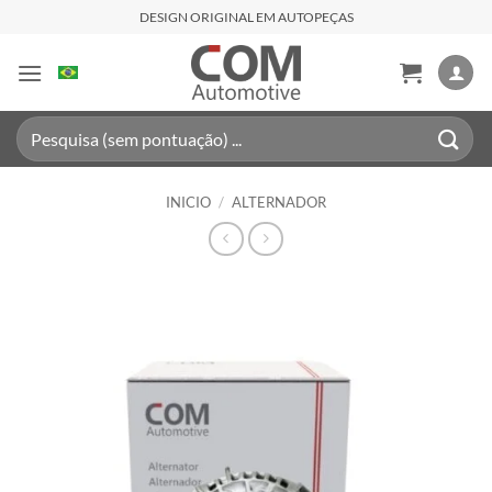
Saltar
DESIGN ORIGINAL EM AUTOPEÇAS
al
contenido
Buscar
por:
INICIO
/
ALTERNADOR