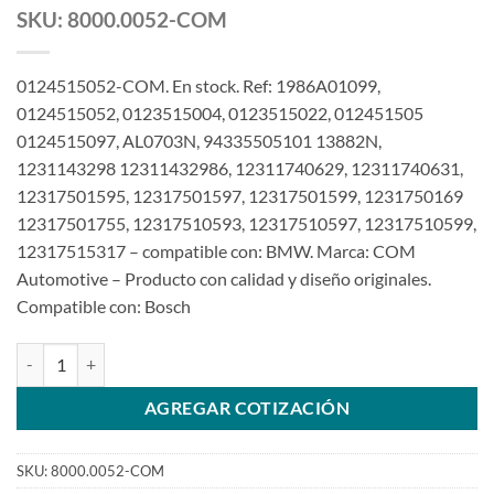
SKU: 8000.0052-COM
0124515052-COM. En stock. Ref: 1986A01099,
0124515052, 0123515004, 0123515022, 012451505
0124515097, AL0703N, 94335505101 13882N,
1231143298 12311432986, 12311740629, 12311740631,
12317501595, 12317501597, 12317501599, 1231750169
12317501755, 12317510593, 12317510597, 12317510599,
12317515317 – compatible con: BMW. Marca: COM
Automotive – Producto con calidad y diseño originales.
Compatible con: Bosch
Alternador 12V 120A 0124515052 para BMW 320i, 323Ci, 323i, 325Ci,
AGREGAR COTIZACIÓN
SKU:
8000.0052-COM