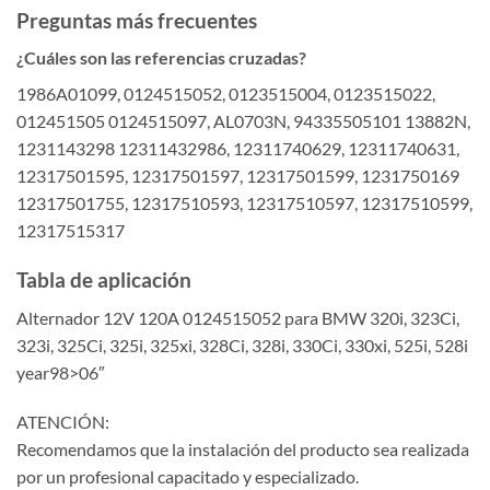
Preguntas más frecuentes
¿Cuáles son las referencias cruzadas?
1986A01099, 0124515052, 0123515004, 0123515022,
012451505 0124515097, AL0703N, 94335505101 13882N,
1231143298 12311432986, 12311740629, 12311740631,
12317501595, 12317501597, 12317501599, 1231750169
12317501755, 12317510593, 12317510597, 12317510599,
12317515317
Tabla de aplicación
Alternador 12V 120A 0124515052 para BMW 320i, 323Ci,
323i, 325Ci, 325i, 325xi, 328Ci, 328i, 330Ci, 330xi, 525i, 528i
year98>06″
ATENCIÓN:
Recomendamos que la instalación del producto sea realizada
por un profesional capacitado y especializado.