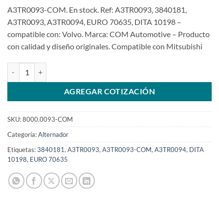
A3TR0093-COM. En stock. Ref: A3TR0093, 3840181,
A3TR0093, A3TR0094, EURO 70635, DITA 10198 –
compatible con: Volvo. Marca: COM Automotive – Producto
con calidad y diseño originales. Compatible con Mitsubishi
Alternador 12V 115A A3TR0093 para Volvo PENTASKU: 8000.0093-
AGREGAR COTIZACIÓN
SKU:
8000.0093-COM
Categoría:
Alternador
Etiquetas:
3840181
,
A3TR0093
,
A3TR0093-COM
,
A3TR0094
,
DITA
10198
,
EURO 70635