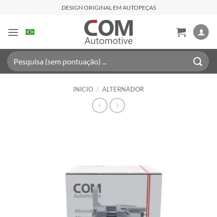
Saltar
DESIGN ORIGINAL EM AUTOPEÇAS
al
contenido
Buscar
por:
INICIO
/
ALTERNADOR