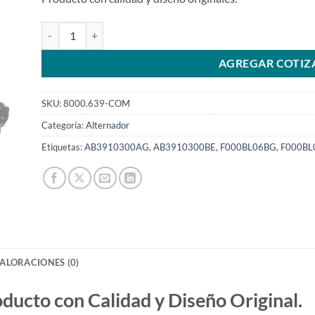
Alternador 12V 110A pilotado c/polea compatible con F000B
AGREGAR COTIZ
SKU:
8000.639-COM
Categoría:
Alternador
Etiquetas:
AB3910300AG
,
AB3910300BE
,
F000BL06BG
,
F000B
ALORACIONES (0)
to con Calidad y Diseño Original.