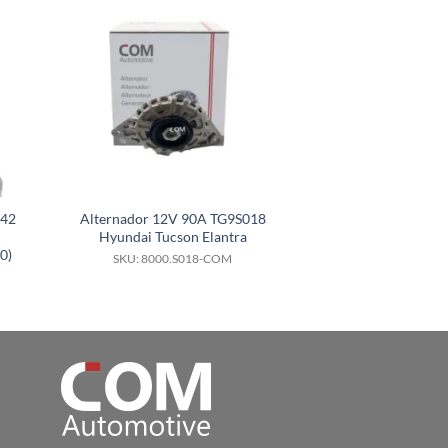
042
Alternador 12V 90A TG9S018
Alternador 24
Hyundai Tucson Elantra
8600564 Sin es
0)
Komatsu Caterpil
SKU: 8000.S018-COM
SKU: 8000.