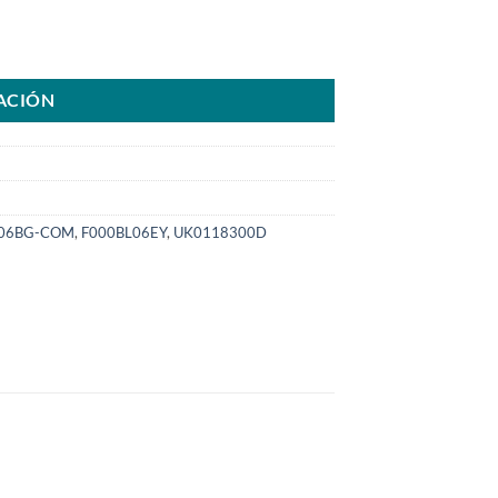
L0639 para Ranger 2.2 3.2 >año2013>SKU: 8000.639-COM cantidad
ACIÓN
L06BG-COM
,
F000BL06EY
,
UK0118300D