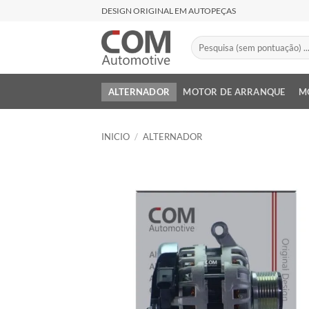
Saltar
DESIGN ORIGINAL EM AUTOPEÇAS
al
contenido
Buscar
por:
ALTERNADOR
MOTOR DE ARRANQUE
M
INICIO
/
ALTERNADOR