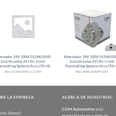
ternador 24V 100A 0124655042
Alternador 24V 100A 0124655
(con kit polea 2V) Air-Cond
(con kit polea 2V) Air-Cond
ermoKing Spheros Arco (TK=0)
ThermoKing Spheros Arco (TK=
SKU: 0124655042-1-COM
SKU: 8000.0042P-COM
RE LA EMPRESA
ACERCA DE NOSOTROS:
COM Automotive
está
enes Sómos?
especializada en partes de