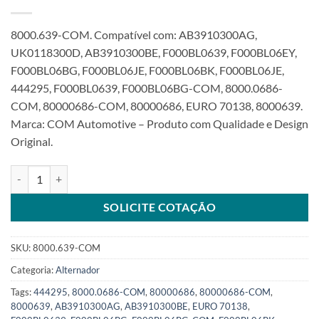
8000.639-COM. Compatível com: AB3910300AG,
UK0118300D, AB3910300BE, F000BL0639, F000BL06EY,
F000BL06BG, F000BL06JE, F000BL06BK, F000BL06JE,
444295, F000BL0639, F000BL06BG-COM, 8000.0686-
COM, 80000686-COM, 80000686, EURO 70138, 8000639.
Marca: COM Automotive – Produto com Qualidade e Design
Original.
Alternador 12V 110A 7Pk Lin compatível com F000BL0639 para Ran
SOLICITE COTAÇÃO
SKU:
8000.639-COM
Categoria:
Alternador
Tags:
444295
,
8000.0686-COM
,
80000686
,
80000686-COM
,
8000639
,
AB3910300AG
,
AB3910300BE
,
EURO 70138
,