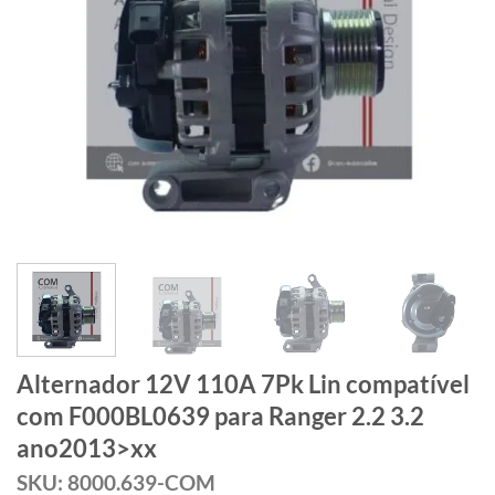
Alternador 12V 110A 7Pk Lin compatível
com F000BL0639 para Ranger 2.2 3.2
ano2013>xx
SKU: 8000.639-COM