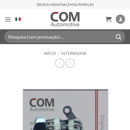
Skip
DESIGN ORIGINAL EM AUTOPEÇAS
to
content
Pesquisar
por:
INÍCIO
/
ALTERNADOR