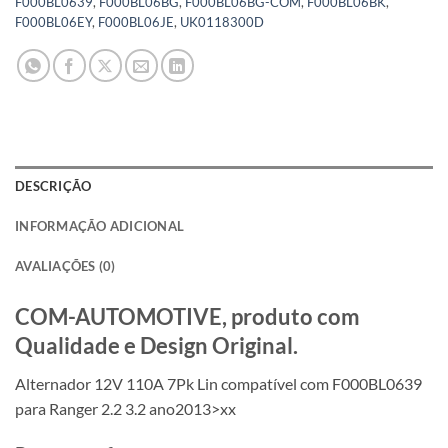
F000BL0639
,
F000BL06BG
,
F000BL06BG-COM
,
F000BL06BK
,
F000BL06EY
,
F000BL06JE
,
UK0118300D
DESCRIÇÃO
INFORMAÇÃO ADICIONAL
AVALIAÇÕES (0)
COM-AUTOMOTIVE, produto com
Qualidade e Design Original.
Alternador 12V 110A 7Pk Lin compatível com F000BL0639
para Ranger 2.2 3.2 ano2013>xx