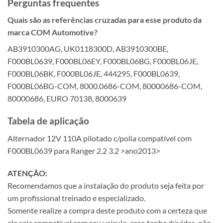
Perguntas frequentes
Quais são as referências cruzadas para esse produto da
marca COM Automotive?
AB3910300AG, UK0118300D, AB3910300BE,
F000BL0639, F000BL06EY, F000BL06BG, F000BL06JE,
F000BL06BK, F000BL06JE, 444295, F000BL0639,
F000BL06BG-COM, 8000.0686-COM, 80000686-COM,
80000686, EURO 70138, 8000639
Tabela de aplicação
Alternador 12V 110A pilotado c/polia compatível com
F000BL0639 para Ranger 2.2 3.2 >ano2013>
ATENÇÃO:
Recomendamos que a instalação do produto seja feita por
um profissional treinado e especializado.
Somente realize a compra deste produto com a certeza que
ele seja compatível com seu veículo, caso tenha dúvidas, não