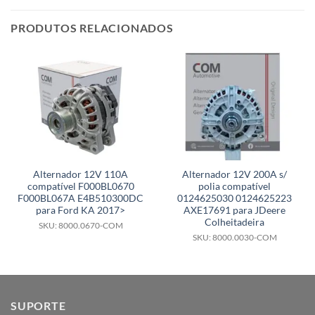
PRODUTOS RELACIONADOS
Alternador 12V 110A
Alternador 12V 200A s/
compatível F000BL0670
polia compatível
F000BL067A E4B510300DC
0124625030 0124625223
para Ford KA 2017>
AXE17691 para JDeere
Colheitadeira
SKU: 8000.0670-COM
SKU: 8000.0030-COM
SUPORTE