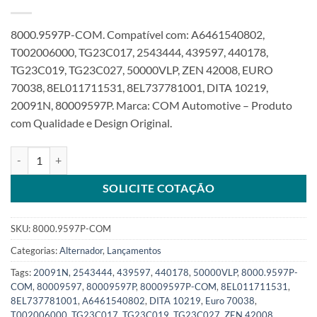
8000.9597P-COM. Compatível com: A6461540802,
T002006000, TG23C017, 2543444, 439597, 440178,
TG23C019, TG23C027, 50000VLP, ZEN 42008, EURO
70038, 8EL011711531, 8EL737781001, DITA 10219,
20091N, 80009597P. Marca: COM Automotive – Produto
com Qualidade e Design Original.
Alternador 12V 220A com polia compatível com TG23C017 para MB
SOLICITE COTAÇÃO
SKU:
8000.9597P-COM
Categorias:
Alternador
,
Lançamentos
Tags:
20091N
,
2543444
,
439597
,
440178
,
50000VLP
,
8000.9597P-
COM
,
80009597
,
80009597P
,
80009597P-COM
,
8EL011711531
,
8EL737781001
,
A6461540802
,
DITA 10219
,
Euro 70038
,
T002006000
,
TG23C017
,
TG23C019
,
TG23C027
,
ZEN 42008