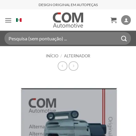
Skip
DESIGN ORIGINAL EM AUTOPEÇAS
to
content
Pesquisar
por:
INÍCIO
/
ALTERNADOR