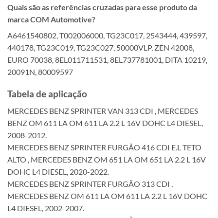
Quais são as referências cruzadas para esse produto da
marca COM Automotive?
A6461540802, T002006000, TG23C017, 2543444, 439597,
440178, TG23C019, TG23C027, 50000VLP, ZEN 42008,
EURO 70038, 8EL011711531, 8EL737781001, DITA 10219,
20091N, 80009597
Tabela de aplicação
MERCEDES BENZ SPRINTER VAN 313 CDI , MERCEDES
BENZ OM 611 LA OM 611 LA 2.2 L 16V DOHC L4 DIESEL,
2008-2012.
MERCEDES BENZ SPRINTER FURGÃO 416 CDI E.L TETO
ALTO , MERCEDES BENZ OM 651 LA OM 651 LA 2.2 L 16V
DOHC L4 DIESEL, 2020-2022.
MERCEDES BENZ SPRINTER FURGÃO 313 CDI ,
MERCEDES BENZ OM 611 LA OM 611 LA 2.2 L 16V DOHC
L4 DIESEL, 2002-2007.