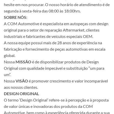
hesite em nos procurar. O nosso horário de atendimento é de
segunda à sexta-feira das 08:00 às 18:00hrs.
SOBRE NÓS:
A COM Automotive é especialista em autopeças com design
original para o setor de reparação Aftermarket, clientes
industriais e fabricantes de veículos especiais OEM.
A nossa equipe possui mais de 28 anos de experiência na
fabricação e fornecimento de peças automotivas em escala
global.
Nossa
MISSÃO
é de disponibilizar produtos de Design
Original com qualidade impecável e substituição “um para
um”.
Nossa
VISÃO
é promover crescimento e valor incomparável
aos nossos clientes.
DESIGN ORIGINAL
O termo ‘Design Original’ refere-se à percepção e à proposta
de valor únicas e inovadoras dos produtos da COM
Automotive, bem como à experiência oferecida durante a sua