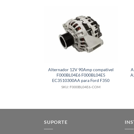
Alternador 12V 90Amp compatível
A
F000BL04E6 F000BL04E5
A
EC3510300AA para Ford F350
SKU: F000BL04E6-COM
SUPORTE
INS