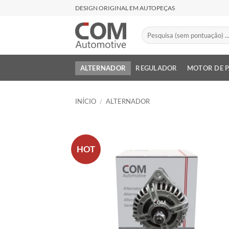
Skip
DESIGN ORIGINAL EM AUTOPEÇAS
to
content
Pesquisar
por:
ALTERNADOR
REGULADOR
MOTOR DE 
INÍCIO
/
ALTERNADOR
HOT