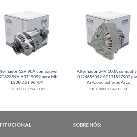
lternador 12V 90A compatível
Alternador 24V 100A compatív
2T82899A A3T15099 para Mit
0124655042 A0131547902 pa
L200 2.5T 96>04
Ar-Cond Spheros Arco
SKU: 8000.899A-COM
SKU: 8000.0042-COM
TITUCIONAL
SOBRE NÓS: