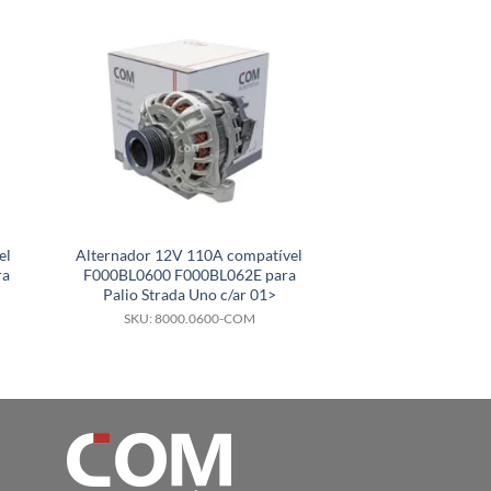
el
Alternador 12V 110A compatível
Alternador 12V 
ra
F000BL0600 F000BL062E para
SG9B056 para KA 
Palio Strada Uno c/ar 01>
Ecosport com Ar
SKU: 8000.0600-COM
SKU: 8000.