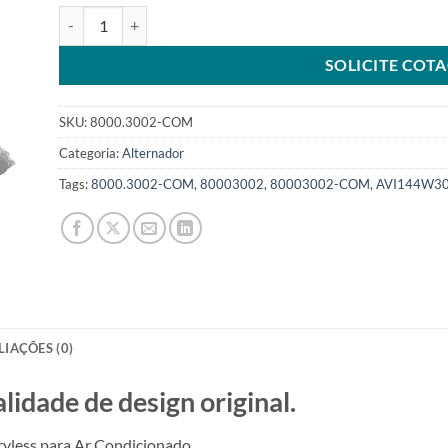
Alternador 24V 100A compatível AVI144W3002 Batteryless 
SOLICITE COT
SKU:
8000.3002-COM
Categoria:
Alternador
Tags:
8000.3002-COM
,
80003002
,
80003002-COM
,
AVI144W3
LIAÇÕES (0)
ade de design original.
less para Ar Condicionado