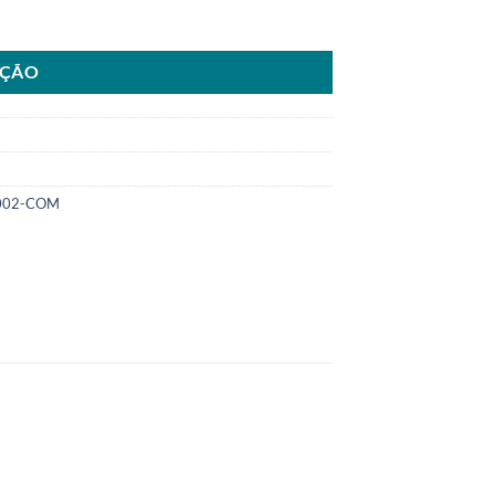
para Ar CondicionadoSKU: 8000.3002-COM quantidade
AÇÃO
002-COM