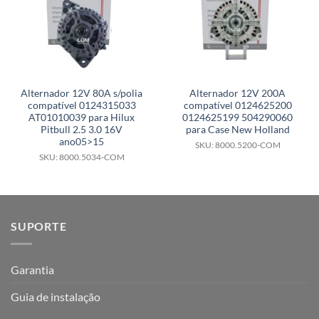
Alternador 12V 80A s/polia
Alternador 12V 200A
compatível 0124315033
compatível 0124625200
AT01010039 para Hilux
0124625199 504290060
Pitbull 2.5 3.0 16V
para Case New Holland
ano05>15
SKU: 8000.5200-COM
SKU: 8000.5034-COM
SUPORTE
Garantia
Guia de instalação