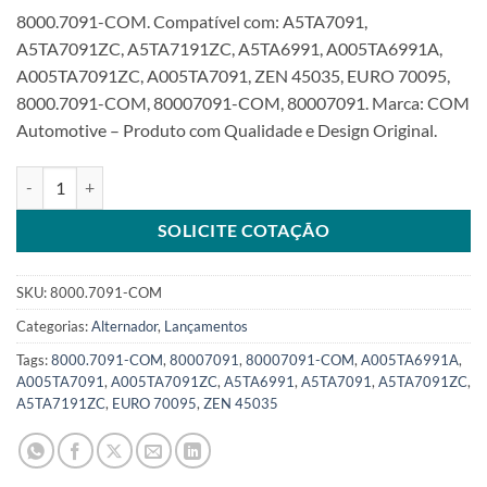
8000.7091-COM. Compatível com: A5TA7091,
A5TA7091ZC, A5TA7191ZC, A5TA6991, A005TA6991A,
A005TA7091ZC, A005TA7091, ZEN 45035, EURO 70095,
8000.7091-COM, 80007091-COM, 80007091. Marca: COM
Automotive – Produto com Qualidade e Design Original.
Alternador 12V 70A compatível com A5TA7091 para Honda Civic 1.
SOLICITE COTAÇÃO
SKU:
8000.7091-COM
Categorias:
Alternador
,
Lançamentos
Tags:
8000.7091-COM
,
80007091
,
80007091-COM
,
A005TA6991A
,
A005TA7091
,
A005TA7091ZC
,
A5TA6991
,
A5TA7091
,
A5TA7091ZC
,
A5TA7191ZC
,
EURO 70095
,
ZEN 45035