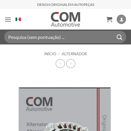
Skip
DESIGN ORIGINAL EM AUTOPEÇAS
to
content
Pesquisar
por:
INÍCIO
/
ALTERNADOR