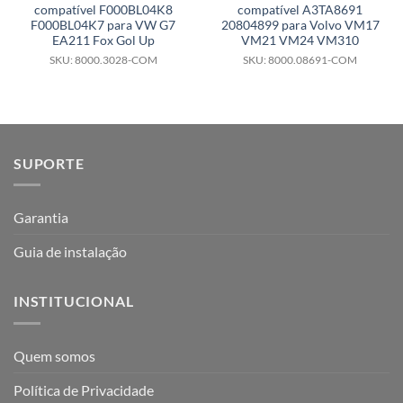
compatível F000BL04K8
compatível A3TA8691
F000BL04K7 para VW G7
20804899 para Volvo VM17
EA211 Fox Gol Up
VM21 VM24 VM310
SKU: 8000.3028-COM
SKU: 8000.08691-COM
SUPORTE
Garantia
Guia de instalação
INSTITUCIONAL
Quem somos
Política de Privacidade