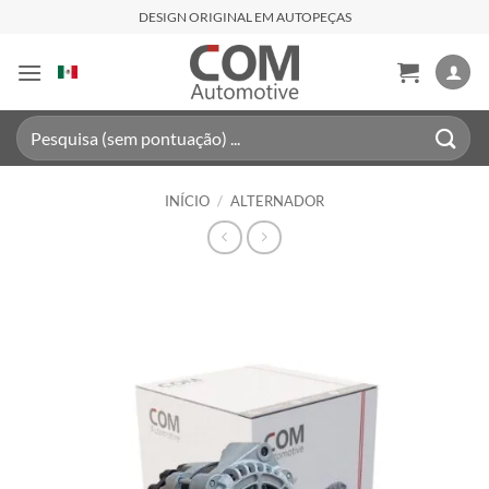
Skip
DESIGN ORIGINAL EM AUTOPEÇAS
to
content
Pesquisar
por:
INÍCIO
/
ALTERNADOR