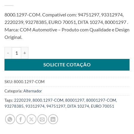
8000.1297-COM. Compatível com: 94751297, 93312974,
2220239, 93278385, EURO 70051, DITA 10274, 80001297 .
Marca: COM Automotive – Produto com Qualidade e Design
Original.
Alternador 12V 80A 5PK compatível 94751297 para Cobalt Onix Mo
SOLICITE COTAÇÃO
SKU:
8000.1297-COM
Categoria:
Alternador
Tags:
2220239
,
8000.1297-COM
,
80001297
,
80001297-COM
,
93278385
,
93312974
,
94751297
,
DITA 10274
,
EURO 70051