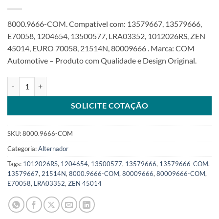
8000.9666-COM. Compatível com: 13579667, 13579666,
E70058, 1204654, 13500577, LRA03352, 1012026RS, ZEN
45014, EURO 70058, 21514N, 80009666 . Marca: COM
Automotive – Produto com Qualidade e Design Original.
Alternador 12V 100A compatível 13579666 para Tracker Cruze Oni
SOLICITE COTAÇÃO
SKU:
8000.9666-COM
Categoria:
Alternador
Tags:
1012026RS
,
1204654
,
13500577
,
13579666
,
13579666-COM
,
13579667
,
21514N
,
8000.9666-COM
,
80009666
,
80009666-COM
,
E70058
,
LRA03352
,
ZEN 45014