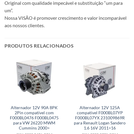
Original com qualidade impecável e substituição “um para
um”.
Nossa VISÃO é promover crescimento e valor incomparável
aos nossos clientes.
PRODUTOS RELACIONADOS
Alternador 12V 90A 8PK
Alternador 12V 125A
2Pin compatível com
compatível F000BL07YP
F000BL0476 F000BL0475
F000BL07YX 231009869R
para VW 26220 MWM
para Renault Logan Sandero
Cummins 2000>
1.6 16V 2011>16