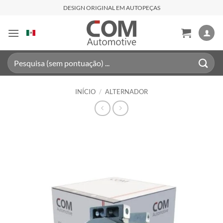
Skip
DESIGN ORIGINAL EM AUTOPEÇAS
to
content
Pesquisar
por:
INÍCIO
/
ALTERNADOR