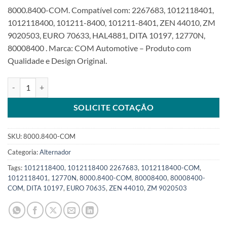
8000.8400-COM. Compatível com: 2267683, 1012118401,
1012118400, 101211-8400, 101211-8401, ZEN 44010, ZM
9020503, EURO 70633, HAL4881, DITA 10197, 12770N,
80008400 . Marca: COM Automotive – Produto com
Qualidade e Design Original.
Alternador 24V 95A compatível 1012118400 para Caterpillar Perki
SOLICITE COTAÇÃO
SKU:
8000.8400-COM
Categoria:
Alternador
Tags:
1012118400
,
1012118400 2267683
,
1012118400-COM
,
1012118401
,
12770N
,
8000.8400-COM
,
80008400
,
80008400-
COM
,
DITA 10197
,
EURO 70635
,
ZEN 44010
,
ZM 9020503