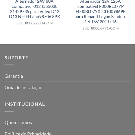
Alternador 24V 80A
Alternador 12V 125A
compatível 0124555038
compatível F000BL07YP
21429785 para Volvo D12
F000BL07YX 231009869R
D13 NH FH ano98>06 8PK
para Renault Logan Sandero
1.6 16V 2011>16
SKU: 8000.0038-COM
SKU: 8000.0771-COM
SUPORTE
Garantia
Guia de instalação
INSTITUCIONAL
Quem somos
Política de Privacidade