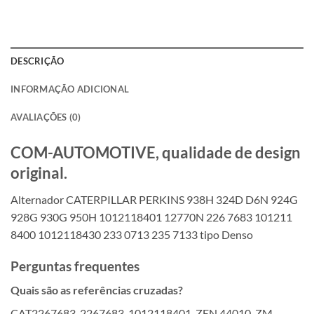
DESCRIÇÃO
INFORMAÇÃO ADICIONAL
AVALIAÇÕES (0)
COM-AUTOMOTIVE, qualidade de design
original.
Alternador CATERPILLAR PERKINS 938H 324D D6N 924G
928G 930G 950H 1012118401 12770N 226 7683 101211
8400 1012118430 233 0713 235 7133 tipo Denso
Perguntas frequentes
Quais são as referências cruzadas?
CAT2267683, 2267683, 1012118401, ZEN 44010, ZM