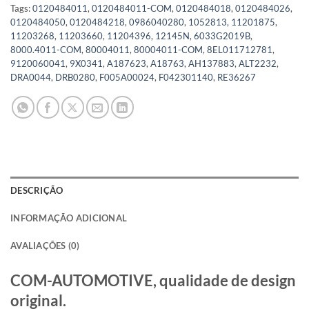
Tags:
0120484011
,
0120484011-COM
,
0120484018
,
0120484026
,
0120484050
,
0120484218
,
0986040280
,
1052813
,
11201875
,
11203268
,
11203660
,
11204396
,
12145N
,
6033G2019B
,
8000.4011-COM
,
80004011
,
80004011-COM
,
8EL011712781
,
9120060041
,
9X0341
,
A187623
,
A18763
,
AH137883
,
ALT2232
,
DRA0044
,
DRB0280
,
F005A00024
,
F042301140
,
RE36267
DESCRIÇÃO
INFORMAÇÃO ADICIONAL
AVALIAÇÕES (0)
COM-AUTOMOTIVE, qualidade de design
original.