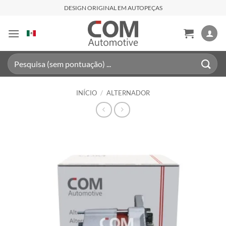
Skip
DESIGN ORIGINAL EM AUTOPEÇAS
to
content
Pesquisar
por:
INÍCIO
/
ALTERNADOR