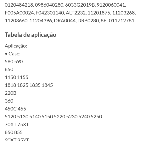
0120484218, 0986040280, 6033G2019B, 9120060041,
F005A00024, F042301140, ALT2232, 11201875, 11203268,
11203660, 11204396, DRA0044, DRB0280, 8EL011712781
Tabela de aplicação
Aplicação:
• Case:
580 590
850
1150 1155
1818 1825 1835 1845
220B
360
450C 455
5120 5130 5140 5150 5220 5230 5240 5250
70XT 75XT
850 855
90XT 95XT