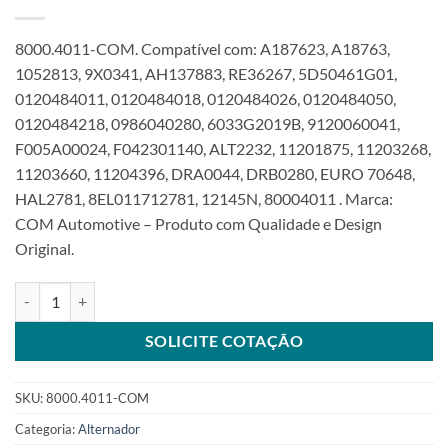
8000.4011-COM. Compatível com: A187623, A18763,
1052813, 9X0341, AH137883, RE36267, 5D50461G01,
0120484011, 0120484018, 0120484026, 0120484050,
0120484218, 0986040280, 6033G2019B, 9120060041,
F005A00024, F042301140, ALT2232, 11201875, 11203268,
11203660, 11204396, DRA0044, DRB0280, EURO 70648,
HAL2781, 8EL011712781, 12145N, 80004011 . Marca:
COM Automotive – Produto com Qualidade e Design
Original.
Alternador 12V 95A compatível 0120484011 para Case para John 
SOLICITE COTAÇÃO
SKU:
8000.4011-COM
Categoria:
Alternador