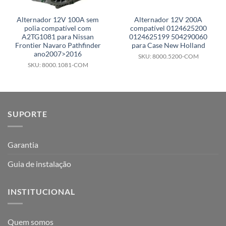
Alternador 12V 100A sem
Alternador 12V 200A
polia compatível com
compatível 0124625200
A2TG1081 para Nissan
0124625199 504290060
Frontier Navaro Pathfinder
para Case New Holland
ano2007>2016
SKU: 8000.5200-COM
SKU: 8000.1081-COM
SUPORTE
Garantia
Guia de instalação
INSTITUCIONAL
Quem somos