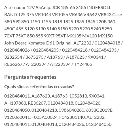
Alternador 12V 95Amp. JCB 185-65 3185 INGERSOLL
RAND 125 375 VR1044 VR1056 VR636 VR642 VR843 Case
580 590 850 1150 1155 1818 1825 1835 1845 220B 360
450C 455 5120 5130 5140 5150 5220 5230 5240 5250
70XT 75XT 850 855 90XT 95XT MX135 MX120 MX150
John Deere Komatsu D61 Original: ALT2232 / 0120484018 /
0120484026 / 0120484205 / 0120484218 / 0120484293 /
3282554 / 3675270 / A18763 / A187623 / 9X0341 /
RE36267 / AT220394 / AT229394 / TY24485
Perguntas frequentes
Quais são as referências cruzadas?
0120484011, A187623, A18763, 1052813, 9X0341,
AH137883, RE36267, 0120484018, 0120484026,
0120484050, 0120484218, 0986040280, 6033G2019B,
9120060041, F005A00024, F042301140, ALT2232,
0120484011, 0120484018, 0120484026, 0120484050,