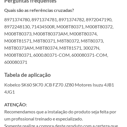
Perguntas frequentes
Quais são as referências cruzadas?
8971374780, 8971374781, 8971374782, 8972047190,
8972248130, 71434500R, M008T80371, M008T80372,
M008T80373, M008T80373AM, M008T80374,
M008T81571, M8T80371, M8T80372, M8T80373,
M8T80373AM, M8T80374, M8T81571, 30027N,
M008T80371, 6000.80371-COM, 600080371-COM,
600080371
Tabela de aplicação
Kobelco SK60 SK70 JCB FZ70 JZ80 Motores Isuzu 4JB1
4JG1
ATENÇÃO:
Recomendamos que a instalação do produto seja feita por
um profissional treinado e especializado.
Somente realize a compra deste produto com a certeza que