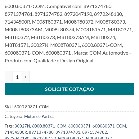
6000.80371-COM. Compatível com: 8971374780,
8971374781, 8971374782, 8972047190, 8972248130,
71434500R, M008T80371, M008T80372, M008T80373,
M008T80373AM, M008T80374, M008T81571, M8T80371,
M8T80372, M8T80373, M8T80373AM, M8T80374,
M8T81571, 30027N, M008T80371, 6000.80371-COM,
600080371-COM, 600080371 . Marca: COM Automotive –
Produto com Qualidade e Design Original.
Motor de Partida 24V 11T compatível com M008T80371 para Isuzu
SOLICITE COTAÇÃO
SKU:
6000.80371-COM
Categoria:
Motor de Partida
Tags:
30027N
,
6000.80371-COM
,
600080371
,
600080371-COM
,
71434500R
,
8971374780
,
8971374781
,
8971374782
,
8972047190
,
8972248130
,
M008T80371
,
M008T80372
,