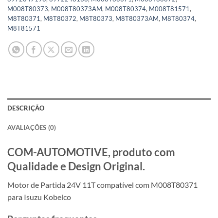
M008T80373
,
M008T80373AM
,
M008T80374
,
M008T81571
,
M8T80371
,
M8T80372
,
M8T80373
,
M8T80373AM
,
M8T80374
,
M8T81571
DESCRIÇÃO
AVALIAÇÕES (0)
COM-AUTOMOTIVE, produto com
Qualidade e Design Original.
Motor de Partida 24V 11T compatível com M008T80371
para Isuzu Kobelco