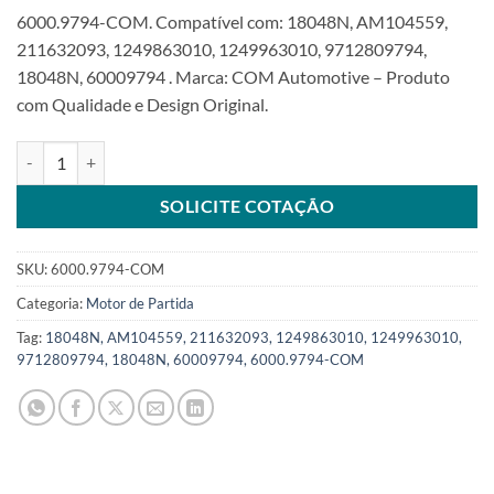
6000.9794-COM. Compatível com: 18048N, AM104559,
211632093, 1249863010, 1249963010, 9712809794,
18048N, 60009794 . Marca: COM Automotive – Produto
com Qualidade e Design Original.
Motor de Partida 12V 9T 0,7Kw compatível com 9712809794 para J
SOLICITE COTAÇÃO
SKU:
6000.9794-COM
Categoria:
Motor de Partida
Tag:
18048N, AM104559, 211632093, 1249863010, 1249963010,
9712809794, 18048N, 60009794, 6000.9794-COM