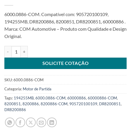
6000.0886-COM. Compatível com: 905720100109,
194255MB, DR8200886, 8200851, DR8200851, 60000886 .
Marca: COM Automotive – Produto com Qualidade e Design
Original.
Motor de Partida 24V 9T compatível com 8200886 para MWM camin
SOLICITE COTAÇÃO
SKU:
6000.0886-COM
Categoria:
Motor de Partida
Tags:
194255MB
,
6000.0886-COM
,
60000886
,
60000886-COM
,
8200851
,
8200886
,
8200886-COM
,
905720100109
,
DR8200851
,
DR8200886