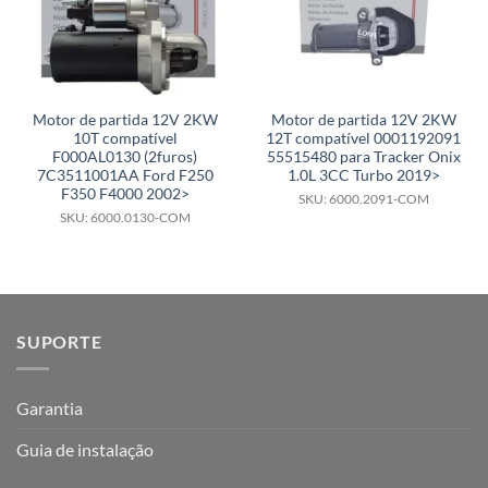
Motor de partida 12V 2KW
Motor de partida 12V 2KW
10T compatível
12T compatível 0001192091
F000AL0130 (2furos)
55515480 para Tracker Onix
7C3511001AA Ford F250
1.0L 3CC Turbo 2019>
F350 F4000 2002>
SKU: 6000.2091-COM
SKU: 6000.0130-COM
SUPORTE
Garantia
Guia de instalação