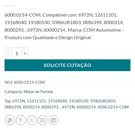
6000.0214-COM. Compatível com: 6972N, 12611101,
19168040, 19180530, ‘0986UR1803, SR8639X, 8000214,
8000293, , 6972N, 60000214 . Marca: COM Automotive –
Produto com Qualidade e Design Original.
Motor de Partida 12V 9T compatível 8000293 para CHE Express V6
SOLICITE COTAÇÃO
SKU:
6000.0214-COM
Categoria:
Motor de Partida
Tag:
6972N, 12611101, 19168040, 19180530, '0986UR1803,
SR8639X, 8000214, 8000293, , 6972N, 60000214, 6000.0214-COM