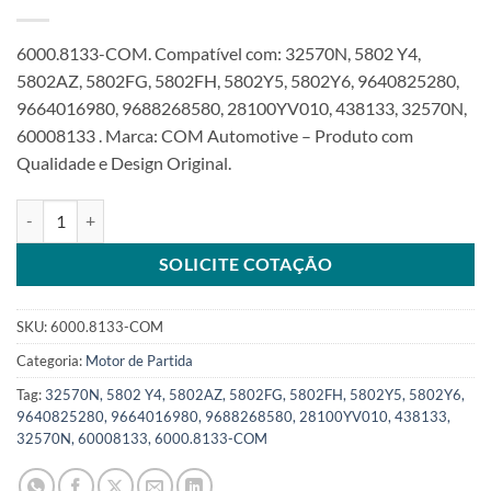
6000.8133-COM. Compatível com: 32570N, 5802 Y4,
5802AZ, 5802FG, 5802FH, 5802Y5, 5802Y6, 9640825280,
9664016980, 9688268580, 28100YV010, 438133, 32570N,
60008133 . Marca: COM Automotive – Produto com
Qualidade e Design Original.
Motor de Partida 12V 11T compatível 438133 para Peugeot Partner 
SOLICITE COTAÇÃO
SKU:
6000.8133-COM
Categoria:
Motor de Partida
Tag:
32570N, 5802 Y4, 5802AZ, 5802FG, 5802FH, 5802Y5, 5802Y6,
9640825280, 9664016980, 9688268580, 28100YV010, 438133,
32570N, 60008133, 6000.8133-COM