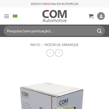
Saltar
DESIGN ORIGINAL EM AUTOPEÇAS
al
contenido
Buscar
por:
INICIO
/
MOTOR DE ARRANQUE