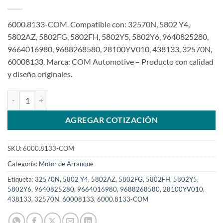
6000.8133-COM. Compatible con: 32570N, 5802 Y4,
5802AZ, 5802FG, 5802FH, 5802Y5, 5802Y6, 9640825280,
9664016980, 9688268580, 28100YV010, 438133, 32570N,
60008133. Marca: COM Automotive – Producto con calidad
y diseño originales.
Motor de arranque compatible con 12V 11T 438133 para el socio de
AGREGAR COTIZACIÓN
SKU:
6000.8133-COM
Categoría:
Motor de Arranque
Etiqueta:
32570N, 5802 Y4, 5802AZ, 5802FG, 5802FH, 5802Y5,
5802Y6, 9640825280, 9664016980, 9688268580, 28100YV010,
438133, 32570N, 60008133, 6000.8133-COM