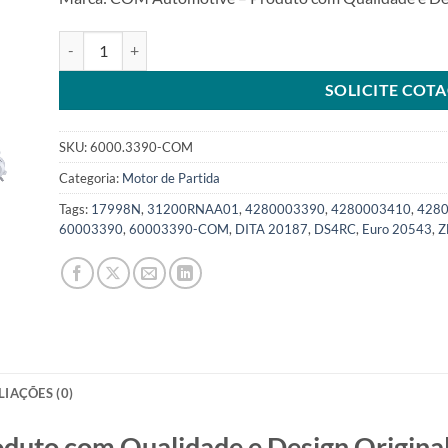
Motor de partida 12V 9T 0,8KW compatível com 4280003390
SOLICITE COT
SKU:
6000.3390-COM
Categoria:
Motor de Partida
Tags:
17998N
,
31200RNAA01
,
4280003390
,
4280003410
,
428
60003390
,
60003390-COM
,
DITA 20187
,
DS4RC
,
Euro 20543
,
Z
LIAÇÕES (0)
o com Qualidade e Design Original