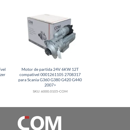
vel
Motor de partida 24V 6KW 12T
Motor de partida
zer
compatível 0001261105 2708317
compatível 
para Scania G360 G380 G420 G440
A9069060026 par
2007>
311 415 5
SKU: 6000.0105-COM
SKU: 6000.