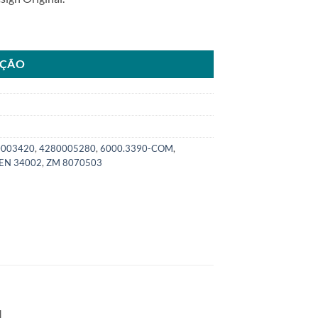
 para Civic CRV 1.8L ano06>14SKU: 6000.3390-COM quantidade
AÇÃO
0003420
,
4280005280
,
6000.3390-COM
,
EN 34002
,
ZM 8070503
.