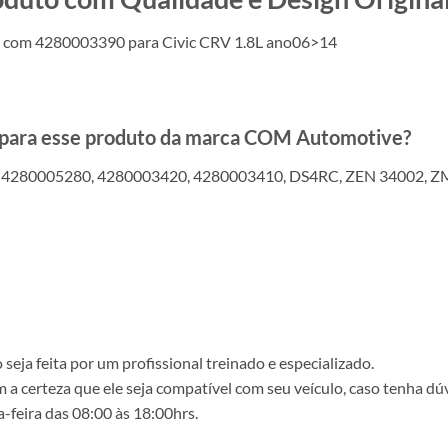
l com 4280003390 para Civic CRV 1.8L ano06>14
s para esse produto da marca COM Automotive?
280005280, 4280003420, 4280003410, DS4RC, ZEN 34002, ZM
ja feita por um profissional treinado e especializado.
a certeza que ele seja compatível com seu veículo, caso tenha dú
-feira das 08:00 às 18:00hrs.