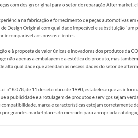
s com design original para o setor de reparação Aftermarket, clie
periência na fabricação e fornecimento de peças automotivas em e
s de Design Original com qualidade impecável e substituição “um p
r incomparável aos nossos clientes.
epção e à proposta de valor únicas e inovadoras dos produtos da
ange não apenas a embalagem e a estética do produto, mas também a
alta qualidade que atendam às necessidades do setor de afterma
i nº 8.078, de 11 de setembro de 1990, estabelece que as infor
 que a publicidade e a rotulagem de produtos e serviços sejam ver
e compatibilidade, marca e características estejam corretamente de
 por grandes marketplaces do mercado para apropriada catalogaç