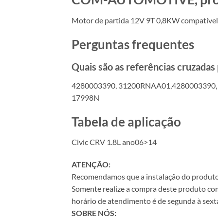
Motor de partida 12V 9T 0,8KW compatíve
Perguntas frequentes
Quais são as referências cruzada
4280003390, 31200RNAA01,4280003390, 4
17998N
Tabela de aplicação
Civic CRV 1.8L ano06>14
ATENÇÃO:
Recomendamos que a instalação do produto se
Somente realize a compra deste produto com 
horário de atendimento é de segunda à sexta
SOBRE NÓS: