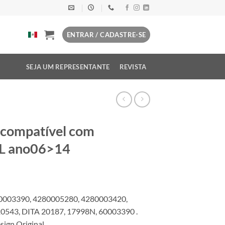
ENTRAR / CADASTRE-SE
SEJA UM REPRESENTANTE
REVISTA
 compatível com
8L ano06>14
0003390, 4280005280, 4280003420,
543, DITA 20187, 17998N, 60003390 .
ign Original.