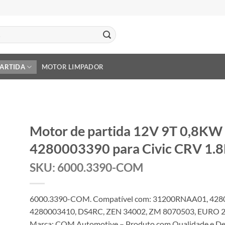
PARTIDA
MOTOR LIMPADOR
Motor de partida 12V 9T 0,8KW
4280003390 para Civic CRV 1.
SKU: 6000.3390-COM
6000.3390-COM. Compatível com: 31200RNAA01, 428
4280003410, DS4RC, ZEN 34002, ZM 8070503, EURO 20
Marca: COM Automotive – Produto com Qualidade e Des