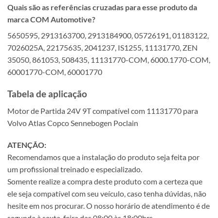
Quais são as referências cruzadas para esse produto da
marca COM Automotive?
5650595, 2913163700, 2913184900, 05726191, 01183122,
7026025A, 22175635, 2041237, IS1255, 11131770, ZEN
35050, 861053, 508435, 11131770-COM, 6000.1770-COM,
60001770-COM, 60001770
Tabela de aplicação
Motor de Partida 24V 9T compatível com 11131770 para
Volvo Atlas Copco Sennebogen Poclain
ATENÇÃO:
Recomendamos que a instalação do produto seja feita por
um profissional treinado e especializado.
Somente realize a compra deste produto com a certeza que
ele seja compatível com seu veículo, caso tenha dúvidas, não
hesite em nos procurar. O nosso horário de atendimento é de
segunda à sexta-feira das 08:00 às 18:00hrs.