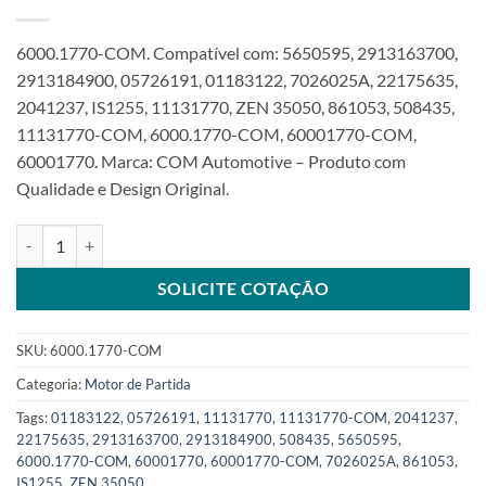
6000.1770-COM. Compatível com: 5650595, 2913163700,
2913184900, 05726191, 01183122, 7026025A, 22175635,
2041237, IS1255, 11131770, ZEN 35050, 861053, 508435,
11131770-COM, 6000.1770-COM, 60001770-COM,
60001770. Marca: COM Automotive – Produto com
Qualidade e Design Original.
Motor de Partida 24V 9T compatível com 11131770 para Volvo Atl
SOLICITE COTAÇÃO
SKU:
6000.1770-COM
Categoria:
Motor de Partida
Tags:
01183122
,
05726191
,
11131770
,
11131770-COM
,
2041237
,
22175635
,
2913163700
,
2913184900
,
508435
,
5650595
,
6000.1770-COM
,
60001770
,
60001770-COM
,
7026025A
,
861053
,
IS1255
,
ZEN 35050