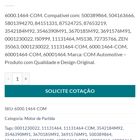
6000.1464-COM. Compatível com: 500389864, 504163666,
5801394270, 84151331, 87524725, 87653219,
3542184M92, 3546390M91, 3670185M92, 3691576M91,
0001230022, IS0999, 11131464, MS138, 72735766, ZEN
35063, 0001230022, 11131464-COM, 6000.1464-COM,
60001464-COM, 60001464. Marca: COM Automotive –
Produto com Qualidade e Design Original.
Motor de Partida 12V 10T compatível com 11131464 MS138 para M
SOLICITE COTAÇÃO
SKU:
6000.1464-COM
Categoria:
Motor de Partida
Tags:
0001230022
,
11131464
,
11131464-COM
,
3542184M92
,
3546390M91
,
3670185M92
,
3691576M91
,
500389864
,