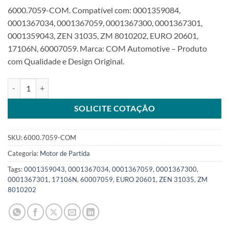
6000.7059-COM. Compatível com: 0001359084,
0001367034, 0001367059, 0001367300, 0001367301,
0001359043, ZEN 31035, ZM 8010202, EURO 20601,
17106N, 60007059. Marca: COM Automotive – Produto
com Qualidade e Design Original.
Motor de partida JF 12V 3,0kW compatível 0001367059 Focinho lo
SOLICITE COTAÇÃO
SKU:
6000.7059-COM
Categoria:
Motor de Partida
Tags:
0001359043
,
0001367034
,
0001367059
,
0001367300
,
0001367301
,
17106N
,
60007059
,
EURO 20601
,
ZEN 31035
,
ZM
8010202