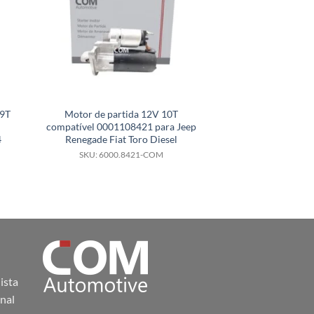
 9T
Motor de partida 12V 10T
Motor de parti
compatível 0001108421 para Jeep
compatível 
4
Renegade Fiat Toro Diesel
F000AL0133 par
8150 812
SKU: 6000.8421-COM
SKU: 6000.
ista
nal