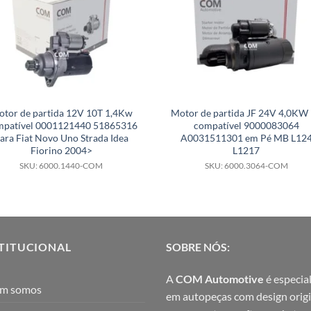
tor de partida 12V 10T 1,4Kw
Motor de partida JF 24V 4,0KW
mpatível 0001121440 51865316
compatível 9000083064
ara Fiat Novo Uno Strada Idea
A0031511301 em Pé MB L12
Fiorino 2004>
L1217
SKU: 6000.1440-COM
SKU: 6000.3064-COM
TITUCIONAL
SOBRE NÓS:
A
COM Automotive
é especial
m somos
em autopeças com design origi