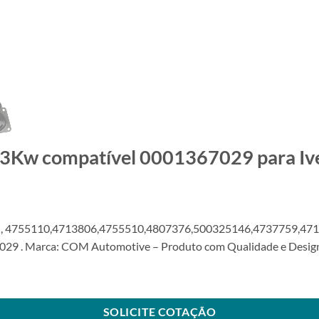
 3Kw compatível 0001367029 para Iv
N, 4755110,4713806,4755510,4807376,500325146,4737759,47
9 . Marca: COM Automotive – Produto com Qualidade e Design 
367029 para Iveco DeutzSKU: 6000.7029-COM quantidade
SOLICITE COTAÇÃO