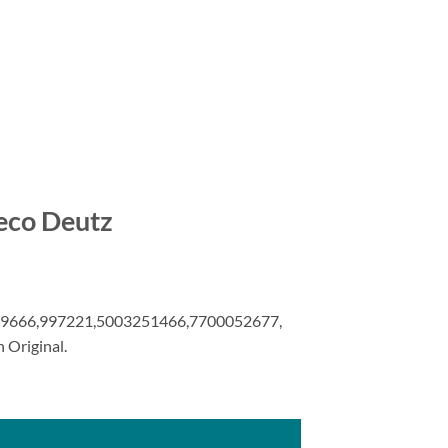
eco Deutz
19666,997221,5003251466,7700052677,
Original.