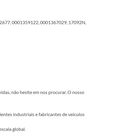
677, 0001359122, 0001367029, 17092N,
vidas, não hesite em nos procurar. O nosso
ntes industriais e fabricantes de veículos
scala global.