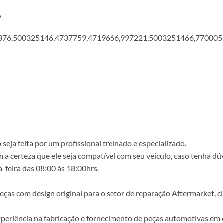
?
376,500325146,4737759,4719666,997221,5003251466,7700052
ja feita por um profissional treinado e especializado.
a certeza que ele seja compatível com seu veículo, caso tenha dú
-feira das 08:00 às 18:00hrs.
s com design original para o setor de reparação Aftermarket, clie
periência na fabricação e fornecimento de peças automotivas em e