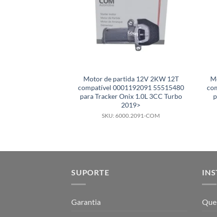
Motor de partida 12V 2KW 12T
Mo
compatível 0001192091 55515480
co
para Tracker Onix 1.0L 3CC Turbo
p
2019>
SKU: 6000.2091-COM
SUPORTE
INS
Garantia
Que