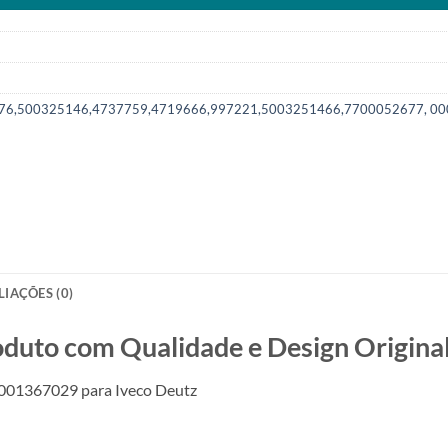
76,500325146,4737759,4719666,997221,5003251466,7700052677, 000
LIAÇÕES (0)
o com Qualidade e Design Original
0001367029 para Iveco Deutz