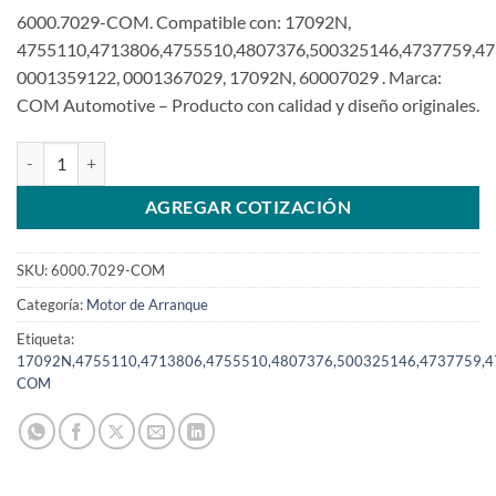
6000.7029-COM. Compatible con: 17092N,
4755110,4713806,4755510,4807376,500325146,4737759,47
0001359122, 0001367029, 17092N, 60007029 . Marca:
COM Automotive – Producto con calidad y diseño originales.
Motor de arranque compatible 12V 9T 3Kw 0001367029 para Iveco
AGREGAR COTIZACIÓN
SKU:
6000.7029-COM
Categoría:
Motor de Arranque
Etiqueta:
17092N,4755110,4713806,4755510,4807376,500325146,4737759,4
COM