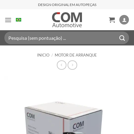
Saltar
DESIGN ORIGINAL EM AUTOPEÇAS
al
contenido
Buscar
por:
INICIO
/
MOTOR DE ARRANQUE