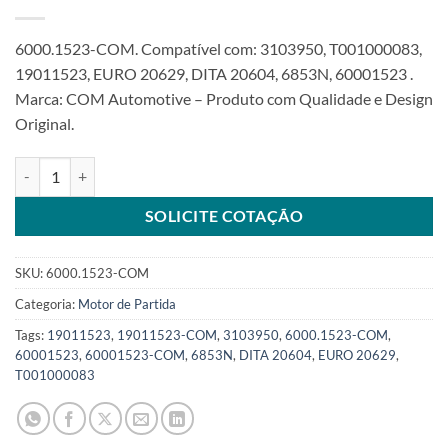
6000.1523-COM. Compatível com: 3103950, T001000083,
19011523, EURO 20629, DITA 20604, 6853N, 60001523 .
Marca: COM Automotive – Produto com Qualidade e Design
Original.
Motor de partida 24V 9,0KW 11T compatível 19011523 3103950 39
SOLICITE COTAÇÃO
SKU:
6000.1523-COM
Categoria:
Motor de Partida
Tags:
19011523
,
19011523-COM
,
3103950
,
6000.1523-COM
,
60001523
,
60001523-COM
,
6853N
,
DITA 20604
,
EURO 20629
,
T001000083