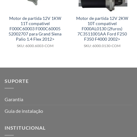
Motor de partida 12V 1KW
Motor de partida 12V 2KW
11T compatível
10T compatível
F000C60003 F000C60005
F000AL0130 (2furos)
52002707 para Grand Siena
7C3511001AA Ford F250
Palio 1.4 Flex 2012>
F350 F4000 2002>
SKU: 6000.6003-COM
SKU: 6000.0130-COM
SUPORTE
Garantia
Guia de instalação
INSTITUCIONAL