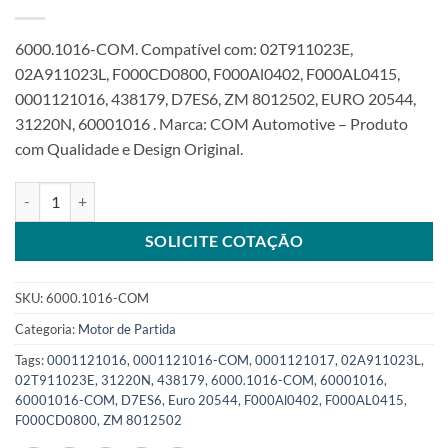
6000.1016-COM. Compatível com: 02T911023E,
02A911023L, F000CD0800, F000Al0402, F000AL0415,
0001121016, 438179, D7ES6, ZM 8012502, EURO 20544,
31220N, 60001016 . Marca: COM Automotive – Produto
com Qualidade e Design Original.
Motor de partida 12V 10T compatível 0001121016 para VW EA111 
SOLICITE COTAÇÃO
SKU:
6000.1016-COM
Categoria:
Motor de Partida
Tags:
0001121016
,
0001121016-COM
,
0001121017
,
02A911023L
,
02T911023E
,
31220N
,
438179
,
6000.1016-COM
,
60001016
,
60001016-COM
,
D7ES6
,
Euro 20544
,
F000Al0402
,
F000AL0415
,
F000CD0800
,
ZM 8012502