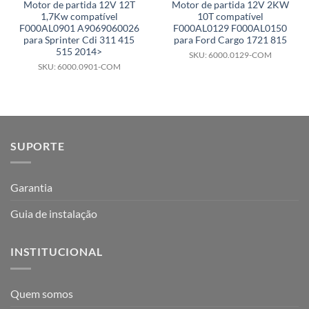
Motor de partida 12V 12T
Motor de partida 12V 2KW
1,7Kw compatível
10T compatível
F000AL0901 A9069060026
F000AL0129 F000AL0150
para Sprinter Cdi 311 415
para Ford Cargo 1721 815
515 2014>
SKU: 6000.0129-COM
SKU: 6000.0901-COM
SUPORTE
Garantia
Guia de instalação
INSTITUCIONAL
Quem somos