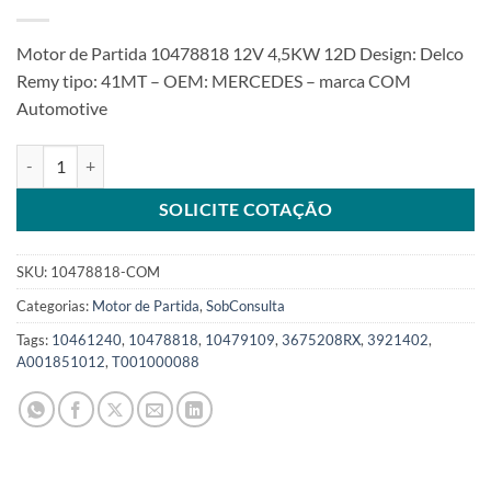
Motor de Partida 10478818 12V 4,5KW 12D Design: Delco
Remy tipo: 41MT – OEM: MERCEDES – marca COM
Automotive
Motor de Partida 12V 12T 4,5KW compatível com 10478818 MB A
SOLICITE COTAÇÃO
SKU:
10478818-COM
Categorias:
Motor de Partida
,
SobConsulta
Tags:
10461240
,
10478818
,
10479109
,
3675208RX
,
3921402
,
A001851012
,
T001000088