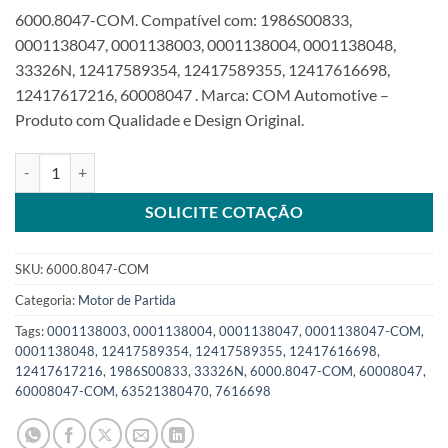
6000.8047-COM. Compatível com: 1986S00833,
0001138047, 0001138003, 0001138004, 0001138048,
33326N, 12417589354, 12417589355, 12417616698,
12417617216, 60008047 . Marca: COM Automotive –
Produto com Qualidade e Design Original.
Motor de Partida 12V 11T 1,7Kw compatível com 0001138047SKU: 
SOLICITE COTAÇÃO
SKU:
6000.8047-COM
Categoria:
Motor de Partida
Tags:
0001138003
,
0001138004
,
0001138047
,
0001138047-COM
,
0001138048
,
12417589354
,
12417589355
,
12417616698
,
12417617216
,
1986S00833
,
33326N
,
6000.8047-COM
,
60008047
,
60008047-COM
,
63521380470
,
7616698