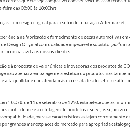
a certeza que ele seja compatível com seu veículo, caso tenha dú
-feira das 08:00 às 18:00hrs.
s com design original para o setor de reparação Aftermarket, clie
periência na fabricação e fornecimento de peças automotivas em e
s de Design Original com qualidade impecável e substituição “um p
r incomparável aos nossos clientes.
epção e à proposta de valor únicas e inovadoras dos produtos da
ange não apenas a embalagem e a estética do produto, mas também a
alta qualidade que atendam às necessidades do setor de afterma
i nº 8.078, de 11 de setembro de 1990, estabelece que as infor
 que a publicidade e a rotulagem de produtos e serviços sejam ver
e compatibilidade, marca e características estejam corretamente de
 por grandes marketplaces do mercado para apropriada catalogaç