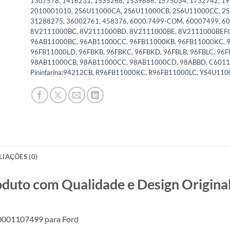
1307578
,
1416231
,
1535268
,
1539686
,
1575034
,
1732742
,
19
2010001010
,
2S6U11000CA
,
2S6U11000CB
,
2S6U11000CC
,
2
31288275
,
36002761
,
458376
,
6000.7499-COM
,
60007499
,
6
8V2111000BC
,
8V2111000BD
,
8V2111000BE
,
8V2111000BEF
96AB11000BC
,
96AB11000CC
,
96FB11000KB
,
96FB11000KC
,
96FB11000LD
,
96FBKB
,
96FBKC
,
96FBKD
,
96FBLB
,
96FBLC
,
96F
98AB11000CB
,
98AB11000CC
,
98AB11000CD
,
98ABBD
,
C6011
Pininfarina:94212CB
,
R96FB11000KC
,
R96FB11000LC
,
YS4U110
LIAÇÕES (0)
o com Qualidade e Design Original
 0001107499 para Ford