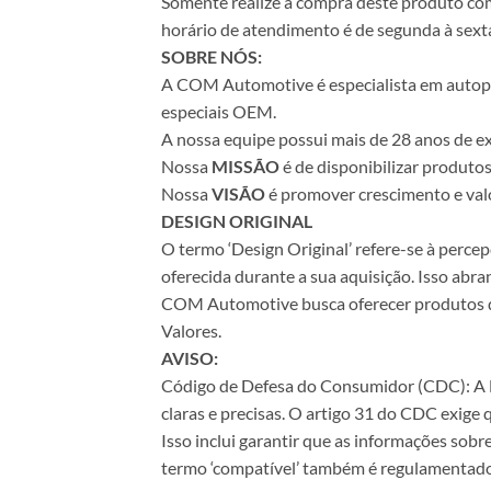
Somente realize a compra deste produto com 
horário de atendimento é de segunda à sexta
SOBRE NÓS:
A COM Automotive é especialista em autopeça
especiais OEM.
A nossa equipe possui mais de 28 anos de ex
Nossa
MISSÃO
é de disponibilizar produto
Nossa
VISÃO
é promover crescimento e valo
DESIGN ORIGINAL
O termo ‘Design Original’ refere-se à perc
oferecida durante a sua aquisição. Isso abr
COM Automotive busca oferecer produtos de 
Valores.
AVISO:
Código de Defesa do Consumidor (CDC): A Le
claras e precisas. O artigo 31 do CDC exige
Isso inclui garantir que as informações sobr
termo ‘compatível’ também é regulamentado