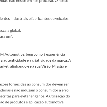
vidas, não hesite em nos procurar. O nosso
ntes industriais e fabricantes de veículos
scala global.
ara um”.
 COM Automotive, bem como à experiência
 autenticidade e a criatividade da marca. A
rket, alinhando-se à sua Visão, Missão e
mações fornecidas ao consumidor devem ser
dadeiras e não induzam o consumidor a erro.
scritas para evitar enganos. A utilização do
ão de produtos e aplicação automotiva.