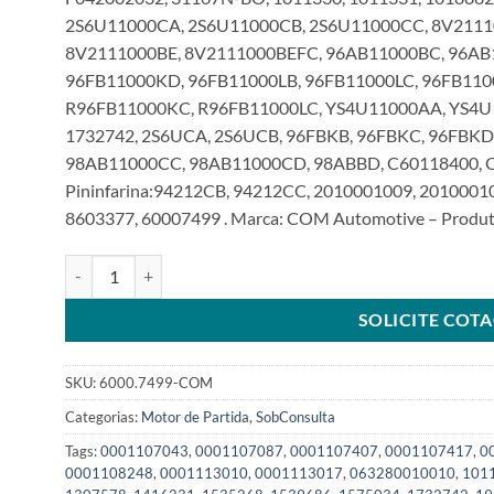
2S6U11000CA, 2S6U11000CB, 2S6U11000CC, 8V2111
8V2111000BE, 8V2111000BEFC, 96AB11000BC, 96AB
96FB11000KD, 96FB11000LB, 96FB11000LC, 96FB110
R96FB11000KC, R96FB11000LC, YS4U11000AA, YS4U1
1732742, 2S6UCA, 2S6UCB, 96FBKB, 96FBKC, 96FBKD,
98AB11000CC, 98AB11000CD, 98ABBD, C60118400, C
Pininfarina:94212CB, 94212CC, 2010001009, 2010001
8603377, 60007499 . Marca: COM Automotive – Produto
Motor de Partida 12V 10T compatível 0001107499 para For
SOLICITE COT
SKU:
6000.7499-COM
Categorias:
Motor de Partida
,
SobConsulta
Tags:
0001107043
,
0001107087
,
0001107407
,
0001107417
,
0
0001108248
,
0001113010
,
0001113017
,
063280010010
,
101