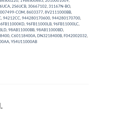
86S00220
,
1986S00683
,
2010001009
,
S6UCA
,
2S6UCB
,
30667102
,
31167N-BO
,
0007499-COM
,
8603377
,
8V2111000BB
,
C
,
94212CC
,
944280170600
,
944280170700
,
96FB11000KD
,
96FB11000LB
,
96FB11000LC
,
BLD
,
98AB11000BB
,
98AB11000BD
,
8400
,
C60118400A
,
DN3218400B
,
F042002032
,
00AA
,
YS4U11000AB
.