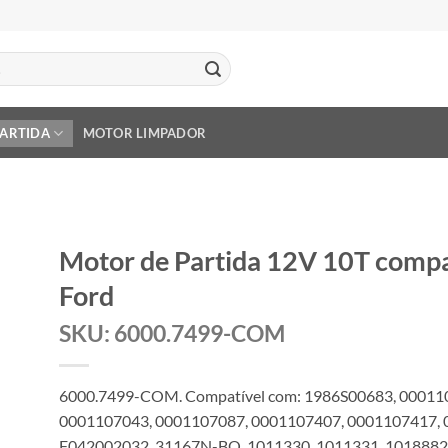
PARTIDA
MOTOR LIMPADOR
Motor de Partida 12V 10T comp
Ford
SKU: 6000.7499-COM
6000.7499-COM. Compatível com: 1986S00683, 00011
0001107043, 0001107087, 0001107407, 0001107417, 
F042002032, 31167N-BO, 1011330, 1011331, 1018882,