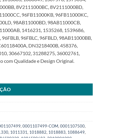
000BB, 8V2111000BC, 8V2111000BD,
11000CC, 96FB11000KB, 96FB11000KC,
00LD, 98AB11000BD, 98AB11000CB,
1000AB, 1416231, 1535268, 1539686,
 96FBLB, 96FBLC, 96FBLD, 98AB11000BB,
60118400A, DN3218400B, 458376,
010, 30667102, 31288275, 36002761,
 com Qualidade e Design Original.
dSKU: 6000.7499-COM quantidade
AÇÃO
001107499
,
0001107499-COM
,
0001107500
,
1330
,
1011331
,
1018882
,
1018883
,
1088649
,