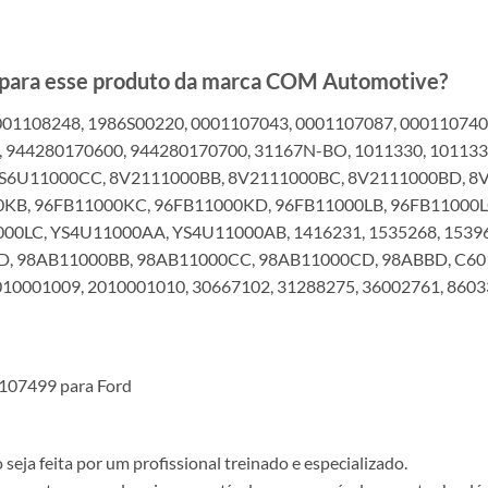
s para esse produto da marca COM Automotive?
01108248, 1986S00220, 0001107043, 0001107087, 000110740
 944280170600, 944280170700, 31167N-BO, 1011330, 1011331
2S6U11000CC, 8V2111000BB, 8V2111000BC, 8V2111000BD, 8
KB, 96FB11000KC, 96FB11000KD, 96FB11000LB, 96FB11000L
0LC, YS4U11000AA, YS4U11000AB, 1416231, 1535268, 15396
LD, 98AB11000BB, 98AB11000CC, 98AB11000CD, 98ABBD, C6
2010001009, 2010001010, 30667102, 31288275, 36002761, 860
1107499 para Ford
ja feita por um profissional treinado e especializado.