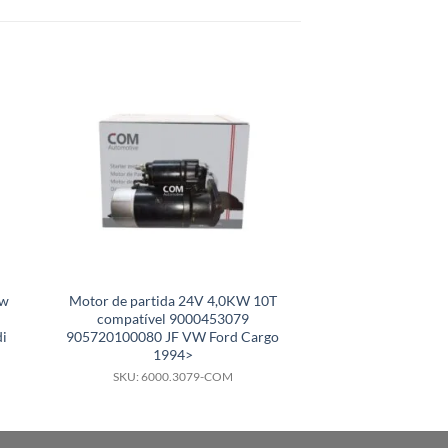
Kw
Motor de partida 24V 4,0KW 10T
Motor de partid
compatível 9000453079
compatível 
i
905720100080 JF VW Ford Cargo
9000081003 93264
1994>
MPFI an
SKU: 6000.3079-COM
SKU: 6000.