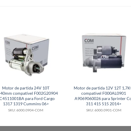
Motor de partida 24V 10T
Motor de partida 12V 12T 1,7
40mm compatível F002G20904
compatível F000AL0901
C4511001BA para Ford Cargo
A9069060026 para Sprinter Cd
1317 1319 Cummins 06>
311 415 515 2014>
SKU: 6000.0904-COM
SKU: 6000.0901-COM