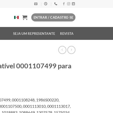
ENTRAR / CADASTRE-SE
SEJA UM REPRESENTANTE
REVISTA
atível 0001107499 para
07499, 0001108248, 1986S00220,
0001107500, 0001113010, 0001113017,
 1018883, 1088649, 1307578, 1575034,