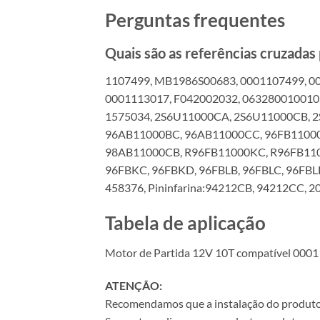
Perguntas frequentes
Quais são as referências cruzada
1107499, MB1986S00683, 0001107499, 00
0001113017, F042002032, 063280010010,
1575034, 2S6U11000CA, 2S6U11000CB, 
96AB11000BC, 96AB11000CC, 96FB11000
98AB11000CB, R96FB11000KC, R96FB1100
96FBKC, 96FBKD, 96FBLB, 96FBLC, 96FB
458376, Pininfarina:94212CB, 94212CC, 
Tabela de aplicação
Motor de Partida 12V 10T compatível 000
ATENÇÃO:
Recomendamos que a instalação do produto se