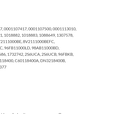
7, 0001107417, 0001107500, 0001113010,
, 1018882, 1018883, 1088649, 1307578,
V2111000BE, 8V2111000BEFC,
C, 96FB11000LD, 98AB11000BD,
86, 1732742, 2S6UCA, 2S6UCB, 96FBKB,
0118400, C60118400A, DN3218400B,
3377