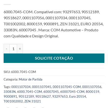
6000.7045-COM. Compatível com: 93297653, 90512189,
90518627, 0001107056, 0001107034, 0001107045,
T001002002, 8000159, 9000891, ZEN 31021, EURO 20554,
33083N, 60007045 . Marca: COM Automotive – Produto
com Qualidade e Design Original.
Motor de partida 12V 1,1KW 9T compatível 0001107045 para Vectra
SOLICITE COTAÇÃO
SKU:
6000.7045-COM
Categoria:
Motor de Partida
Tags:
0001107034
,
0001107045
,
0001107045-COM
,
0001107056
,
33083N
,
6000.7045-COM
,
60007045
,
60007045-COM
,
8000159
,
9000891
,
90512189
,
90518627
,
93297653
,
Euro 20554
,
T001002002
,
ZEN 31021