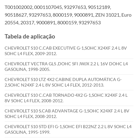
T001002002, 0001107045, 93297653, 90512189,
90518627, 93297653, 8000159, 9000891, ZEN 31021, Euro
20554, 20317, 9000891, 8000159, 93297653
Tabela de aplicação
CHEVROLET S10 C.CAB EXECUTIVE G-1,SOHC X24XF 2.4 L 8V
SOHC L4 FLEX, 2009-2012.
CHEVROLET VECTRA GLS ,DOHC SFI JWJX 2.2 L 16V DOHC L4
GASOLINA, 1998-2005.
CHEVROLET S10 LTZ 4X2 CABINE DUPLA AUTOMÁTICA G-
2,SOHC N24XF 2.4 L 8V SOHC L4 FLEX, 2012-2013.
CHEVROLET S10 C.CAB TORNADO 4X2 G-1,SOHC X24XF 2.4 L
8V SOHC L4 FLEX, 2008-2012.
CHEVROLET S10 S.CAB ADVANTAGE G-1,SOHC X24XF 2.4 L 8V
SOHC L4 FLEX, 2008-2012.
CHEVROLET S10 STD EFI G-1,SOHC EFI B22NZ 2.2 L 8V SOHC L4
GASOLINA, 1995-1999.