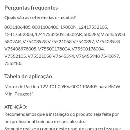
Perguntas frequentes
Quais são as referências cruzadas?
0001106405, 0001106406, 19000N, 12417552105,
12417582308, 12417582309, 5802AR, 5802EV, V76455908
5802AR, V75408978 V75521058 V7540897, V75408978
V75408978005, V75500178004, V75500178004,
V7552105, V75521058 V7645594, V76455948 7540897,
7552105
Tabela de aplicação
Motor de Partida 12V 10T 0,9Kw 0001106405 para BMW
Mini Peugeot”
ATENÇÃO:
Recomendamos que a instalação do produto seja feita por
um profissional treinado e especializado.
Somente realize a compra deste produto com a certeza que