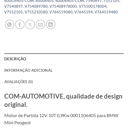
6000.6405-COM
,
60006405
,
60006405-COM
,
7540897
,
7552105
,
V7540897
,
V754089780
,
V75408978005
,
V75500178004
,
V7552105
,
V755210580
,
V764559080
,
V7645594
,
V764559480
DESCRIÇÃO
INFORMAÇÃO ADICIONAL
AVALIAÇÕES (0)
COM-AUTOMOTIVE, qualidade de design
original.
Motor de Partida 12V 10T 0,9Kw 0001106405 para BMW
Mini Peugeot