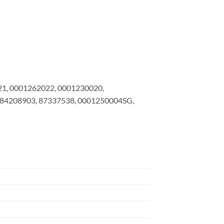
1, 0001262022, 0001230020,
 84208903, 87337538, 0001250004SG,