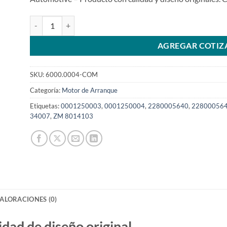
Motor de arranque de 12V 10D 0001250003 0001250004 5801
AGREGAR COTIZ
SKU:
6000.0004-COM
Categoría:
Motor de Arranque
Etiquetas:
0001250003
,
0001250004
,
2280005640
,
22800056
34007
,
ZM 8014103
ALORACIONES (0)
d de diseño original.