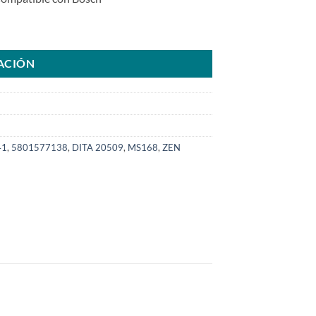
577138 para caja de tractorSKU: 6000.0004-COM cantidad
ACIÓN
41
,
5801577138
,
DITA 20509
,
MS168
,
ZEN