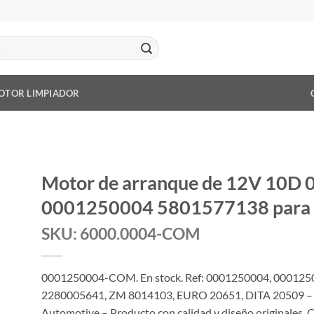
OTOR LIMPIADOR
Motor de arranque de 12V 10D
0001250004 5801577138 para ca
SKU: 6000.0004-COM
0001250004-COM. En stock. Ref: 0001250004, 000125
2280005641, ZM 8014103, EURO 20651, DITA 20509 – 
Automotive – Producto con calidad y diseño originales.