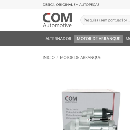
Saltar
DESIGN ORIGINAL EM AUTOPEÇAS
al
contenido
Buscar
por:
ALTERNADOR
MOTOR DE ARRANQUE
M
INICIO
/
MOTOR DE ARRANQUE