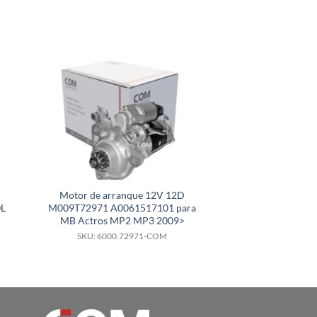
Motor de arranque 12V 12D
Motor de arranq
0L
M009T72971 A0061517101 para
2280006170 Mo
MB Actros MP2 MP3 2009>
Cumm
SKU: 6000.72971-COM
SKU: 6000.